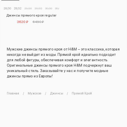
28/30
28/32
29/30
29/32
30/30
30/32
30/34
31/30
31/32
31/34
32/30
32/32
Джинсы прямого кроя regular
3620 ₽
6490 ₽
Мужские джинсы прямого кроя от H&M – это классика, которая
никогда не выйдет из моды. Прямой крой идеально подходит
для любой фигуры, обеспечивая комфорт и элегантность.
Оригинальные джинсы прямого кроя H&M подчеркнут ваш
уникальный стиль. Заказывайте у нас и получите модные
джинсы прямо из Европы!
Главная
Мужское
Джинсы
Прямой Крой