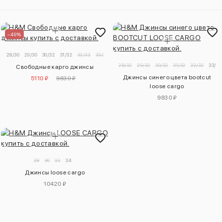
–49%
28/30
29/30
30/32
31/32
32/32
33/32
34/32
36/32
38/32
40/32
42/32
28/32
29/32
30/32
31/32
32/32
33/32
Свободные карго джинсы
Джинсы синего цвета bootcut
5110 ₽
9830 ₽
loose cargo
9830 ₽
28
30
32
34
Джинсы loose cargo
10420 ₽