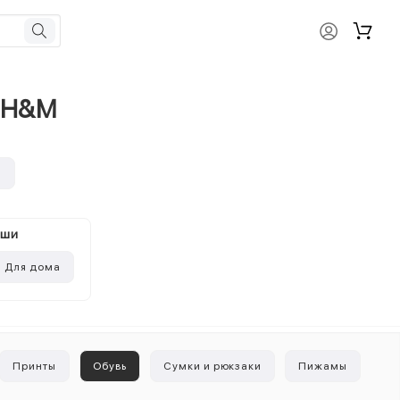
т H&M
и
ыши
Для дома
Принты
Обувь
Сумки и рюкзаки
Пижамы