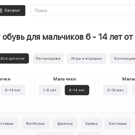
Каталог
 обувь для мальчиков 6 - 14 лет о
Всё детское
Распродажа
Игры и игрушки
Коллекци
очки
Mальчики
Мал
6-14 лет
1-6 лет
6-14 лет
0-18 мес
лстовки
Футболки
Джинсы
Брюки
Костюмы