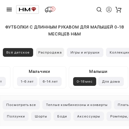
5
ФУТБОЛКИ С ДЛИННЫМ РУКАВОМ ДЛЯ МАЛЫШЕЙ 0-18
МЕСЯЦЕВ H&M
Всё детское
Распродажа
Игры и игрушки
Коллекци
Mальчики
Малыши
ет
1-6 лет
6-14 лет
0-18 мес
Для дома
Посмотреть все
Теплые комбинезоны и конверты
Плать
Ползунки
Шорты
Боди
Аксессуары
Ромперы,