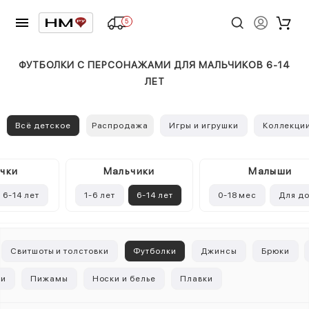
5
ФУТБОЛКИ С ПЕРСОНАЖАМИ ДЛЯ МАЛЬЧИКОВ 6-14
ЛЕТ
Всё детское
Распродажа
Игры и игрушки
Коллекци
чки
Mальчики
Малыши
6-14 лет
1-6 лет
6-14 лет
0-18 мес
Для д
Свитшоты и толстовки
Футболки
Джинсы
Брюки
ки
Пижамы
Носки и белье
Плавки