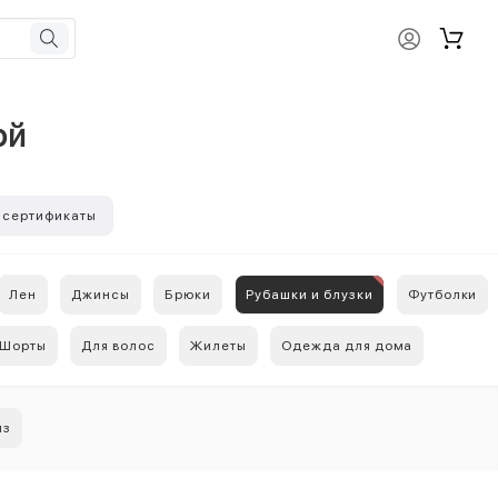
ой
 сертификаты
Лен
Джинсы
Брюки
Рубашки и блузки
Футболки
Шорты
Для волос
Жилеты
Одежда для дома
йз