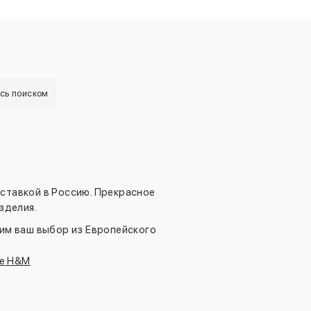
есь поиском
ставкой в Россию. Прекрасное
зделия.
вим ваш выбор из Европейского
ие H&M