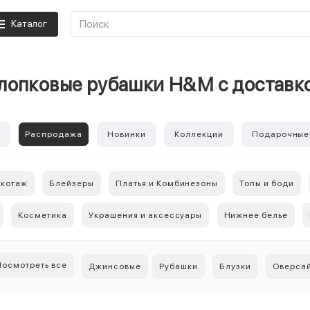
Каталог
лопковые рубашки H&M с доставк
е
Распродажа
Новинки
Коллекции
Подарочные
икотаж
Блейзеры
Платья и Комбинезоны
Топы и боди
Косметика
Украшения и аксессуары
Нижнее белье
Посмотреть все
Джинсовые
Рубашки
Блузки
Оверса