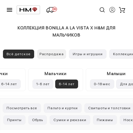
88
КОЛЛЕКЦИЯ BONILLA A LA VISTA X H&M ДЛЯ
МАЛЬЧИКОВ
Всё детское
Распродажа
Игры и игрушки
Коллекци
чки
Mальчики
Малыши
6-14 лет
1-6 лет
6-14 лет
0-18 мес
Для д
Посмотреть все
Пальто и куртки
Свитшоты и толстовки
Принты
Обувь
Сумки и рюкзаки
Пижамы
Носк