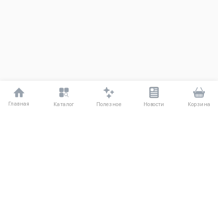
Главная
Полезное
Каталог
Новости
Корзина
ДЛЯ ПОКУПАТЕЛЕЙ
Частые вопросы
О компании
Способы оплаты
Соглашение