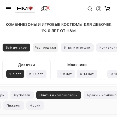
8
КОМБИНЕЗОНЫ И ИГРОВЫЕ КОСТЮМЫ ДЛЯ ДЕВОЧЕК
1½-6 ЛЕТ ОТ H&M
Всё детское
Распродажа
Игры и игрушки
Коллекци
Девочки
Mальчики
1-6 лет
6-14 лет
1-6 лет
6-14 лет
0-1
оры
Футболки
Платья и комбинезоны
Брюки и комбине
Пижамы
Носки