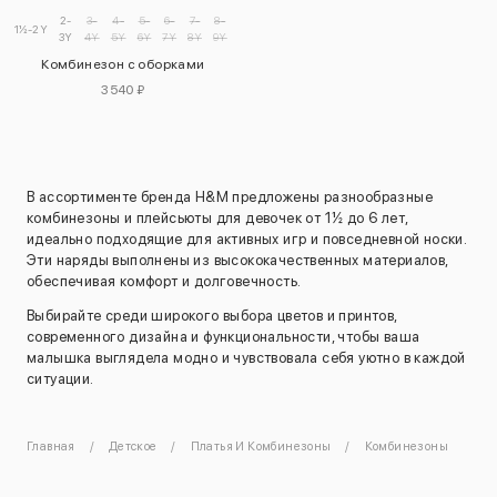
2-
3-
4-
5-
6-
7-
8-
9-
1½-2Y
3Y
4Y
5Y
6Y
7Y
8Y
9Y
10Y
Комбинезон с оборками
3540 ₽
В ассортименте бренда H&M предложены разнообразные
комбинезоны и плейсьюты для девочек от 1½ до 6 лет,
идеально подходящие для активных игр и повседневной носки.
Эти наряды выполнены из высококачественных материалов,
обеспечивая комфорт и долговечность.
Выбирайте среди широкого выбора цветов и принтов,
современного дизайна и функциональности, чтобы ваша
малышка выглядела модно и чувствовала себя уютно в каждой
ситуации.
Главная
Детское
Платья И Комбинезоны
Комбинезоны