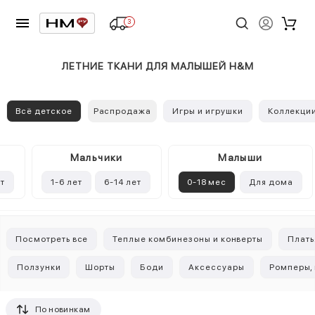
3
ЛЕТНИЕ ТКАНИ ДЛЯ МАЛЫШЕЙ H&M
Всё детское
Распродажа
Игры и игрушки
Коллекци
Mальчики
Малыши
ет
1-6 лет
6-14 лет
0-18 мес
Для дома
Посмотреть все
Теплые комбинезоны и конверты
Плать
Ползунки
Шорты
Боди
Аксессуары
Ромперы,
По новинкам