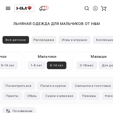
3
ЛЬНЯНАЯ ОДЕЖДА ДЛЯ МАЛЬЧИКОВ ОТ H&M
Всё детское
Распродажа
Игры и игрушки
Коллекци
чки
Mальчики
Малыши
6-14 лет
1-6 лет
6-14 лет
0-18 мес
Для д
Посмотреть все
Пальто и куртки
Свитшоты и толстовки
Принты
Обувь
Сумки и рюкзаки
Пижамы
Носк
По новинкам