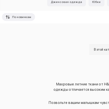
Джинсовая одежда
Юбки
По новинкам
В этой ка
Махровые летние ткани от H&
одежды отличается высоким к
Позвольте вашим малышкам чувств