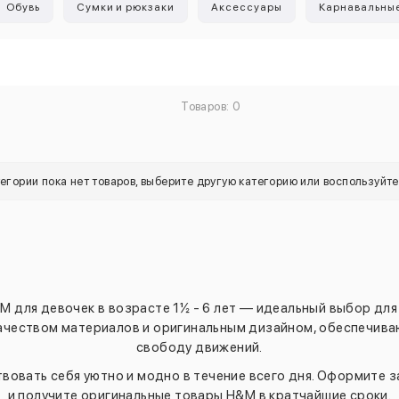
Обувь
Сумки и рюкзаки
Аксессуары
Карнавальны
Товаров: 0
тегории пока нет товаров, выберите другую категорию или воспользуйт
M для девочек в возрасте 1½ - 6 лет — идеальный выбор для
ачеством материалов и оригинальным дизайном, обеспечив
свободу движений.
овать себя уютно и модно в течение всего дня. Оформите з
и получите оригинальные товары H&M в кратчайшие сроки.