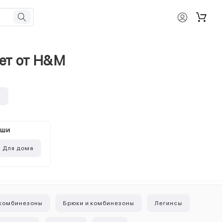
лет от H&M
и
ыши
Для дома
 комбинезоны
Брюки и комбинезоны
Легинсы