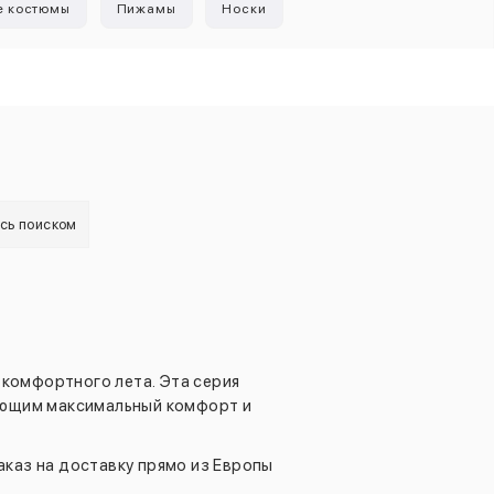
е костюмы
Пижамы
Носки
есь поиском
 комфортного лета. Эта серия
ающим максимальный комфорт и
аказ на доставку прямо из Европы