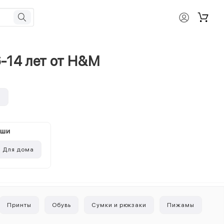
6-14 лет от H&M
и
ыши
Для дома
Принты
Обувь
Сумки и рюкзаки
Пижамы