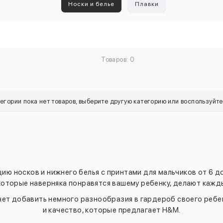
Носки и белье
Плавки
Товаров: 0
тегории пока нет товаров, выберите другую категорию или воспользуйт
ию носков и нижнего белья с принтами для мальчиков от 6 д
 которые наверняка понравятся вашему ребенку, делают кажд
очет добавить немного разнообразия в гардероб своего ребе
и качество, которые предлагает H&M.