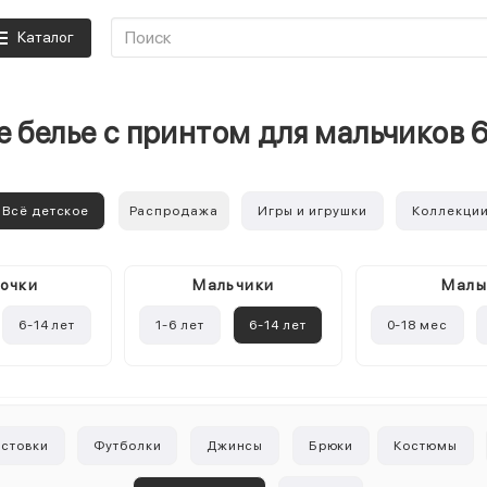
Каталог
 белье с принтом для мальчиков 
Всё детское
Распродажа
Игры и игрушки
Коллекци
очки
Mальчики
Мал
6-14 лет
1-6 лет
6-14 лет
0-18 мес
лстовки
Футболки
Джинсы
Брюки
Костюмы