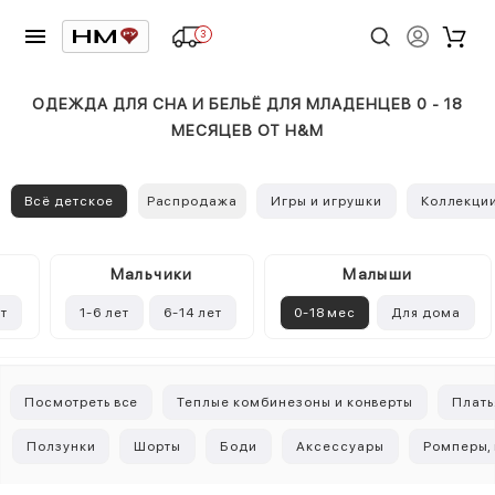
3
ОДЕЖДА ДЛЯ СНА И БЕЛЬЁ ДЛЯ МЛАДЕНЦЕВ 0 - 18
МЕСЯЦЕВ ОТ H&M
Всё детское
Распродажа
Игры и игрушки
Коллекци
Mальчики
Малыши
ет
1-6 лет
6-14 лет
0-18 мес
Для дома
Посмотреть все
Теплые комбинезоны и конверты
Плать
Ползунки
Шорты
Боди
Аксессуары
Ромперы,