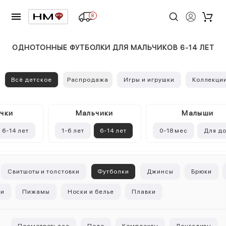
8
ОДНОТОННЫЕ ФУТБОЛКИ ДЛЯ МАЛЬЧИКОВ 6-14 ЛЕТ
Всё детское
Распродажа
Игры и игрушки
Коллекци
чки
Mальчики
Малыши
6-14 лет
1-6 лет
6-14 лет
0-18 мес
Для д
Свитшоты и толстовки
Футболки
Джинсы
Брюки
ки
Пижамы
Носки и белье
Плавки