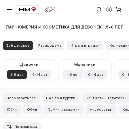
89
ПАРФЮМЕРИЯ И КОСМЕТИКА ДЛЯ ДЕВОЧЕК 1.5-6 ЛЕТ
Всё детское
Распродажа
Игры и игрушки
Коллекци
Девочки
Mальчики
1-6 лет
6-14 лет
1-6 лет
6-14 лет
0-1
Посмотреть все
Пальто и куртки
Свитшоты и толстовки
Юбки
Обувь
Сумки и рюкзаки
Аксессуары
Ка
По новинкам