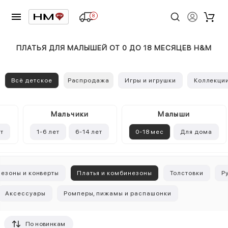
8
ПЛАТЬЯ ДЛЯ МАЛЫШЕЙ ОТ 0 ДО 18 МЕСЯЦЕВ H&M
Всё детское
Распродажа
Игры и игрушки
Коллекци
Mальчики
Малыши
ет
1-6 лет
6-14 лет
0-18 мес
Для дома
езоны и конверты
Платья и комбинезоны
Толстовки
Р
Аксессуары
Ромперы, пижамы и распашонки
По новинкам