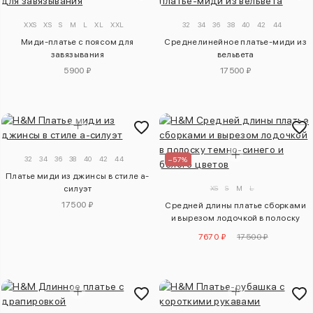
XXS
XS
S
M
L
XL
XXL
32
34
36
38
40
42
44
Миди-платье с поясом для
Среднелинейное платье-миди из
завязывания
вельвета
5900 ₽
17500 ₽
32
34
36
38
40
42
44
–57%
Платье миди из джинсы в стиле а-
силуэт
XS
S
M
L
17500 ₽
Средней длины платье сборками
и вырезом лодочкой в полоску
темно-синего и белого цветов
7670 ₽
17500 ₽