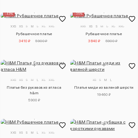
–43%
–35%
XXS
XS
S
M
L
XL
XXL
XXS
XS
S
M
L
XL
XXL
Рубашечное платье
Рубашечное платье
3410 ₽
5900 ₽
3840 ₽
5900 ₽
XXS
XS
S
M
L
XL
XXL
XS
S
M
L
Платье без рукавов из атласа
Платье миди из валяной шерсти
h&m
19460 ₽
5900 ₽
XXS
XS
S
M
L
XL
XXL