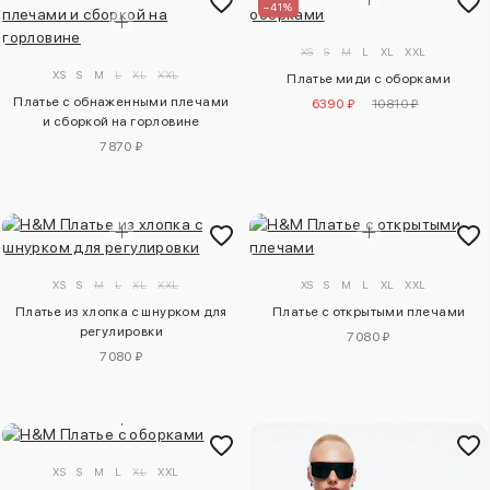
–41%
XS
S
M
L
XL
XXL
XS
S
M
L
XL
XXL
Платье миди с оборками
Платье с обнаженными плечами
6390 ₽
10810 ₽
и сборкой на горловине
7870 ₽
XS
S
M
L
XL
XXL
XS
S
M
L
XL
XXL
Платье из хлопка с шнурком для
Платье с открытыми плечами
регулировки
7080 ₽
7080 ₽
XS
S
M
L
XL
XXL