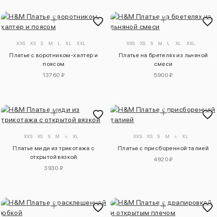
XXS
XS
S
M
L
XL
XXL
XXS
XS
S
M
L
XL
XXL
Платье с воротником-халтер и
Платье на бретелях из льняной
поясом
смеси
13760 ₽
5900 ₽
XXS
XS
S
M
L
XL
XXS
XS
S
M
L
XL
Платье миди из трикотажа с
Платье с присборенной талией
открытой вязкой
4920 ₽
3930 ₽