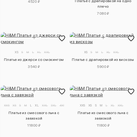
Платье с драпировкой на одно
4520 ₽
плечо
7080 ₽
XS
S
M
L
XL
XXL
XS
S
M
L
XL
XXL
Платье из джерси со смокингом
Платье с драпировкой из вискозы
3540 ₽
5900 ₽
XXS
XS
S
M
L
XL
XXL
3XL
4XL
XXS
XS
S
M
L
XL
XXL
Платье из смесового льна с
Платье из смесового льна с
завязкой
завязкой
11800 ₽
11800 ₽