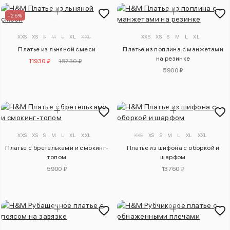
–25%
XXS
XS
S
M
L
XL
XXL
XXS
XS
S
M
L
XL
Платье из льняной смеси
Платье из поплина с манжетами
на резинке
11930 ₽
15730 ₽
5900 ₽
XXS
XS
S
M
L
XL
XXL
XXS
XS
S
M
L
XL
XXL
Платье с бретельками и смокинг-
Платье из шифона с оборкой и
топом
шарфом
5900 ₽
13760 ₽