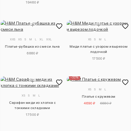
19460 ₽
XXS
XS
S
M
L
XL
XXL
XS
S
M
L
Платье-рубашка из смеси льна
Миди платье с узором и вырезом
лодочкой
6880 ₽
17500 ₽
–32%
XS
S
M
L
XS
S
M
L
Платье с кружевом
Сарафан миди из хлопка с
4690 ₽
6880 ₽
тонкими складками
17500 ₽