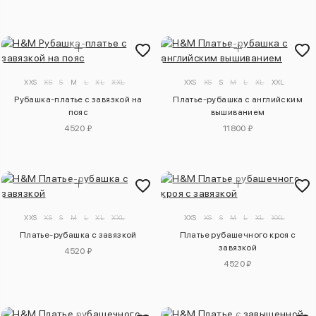
XXS
XS
S
M
L
XL
XXL
XXS
XS
S
M
L
XL
XXL
Рубашка-платье с завязкой на
Платье-рубашка с английским
пояс
вышиванием
4520 ₽
11800 ₽
XXS
XS
S
M
L
XL
XXL
XXS
XS
S
M
L
XL
XXL
Платье-рубашка с завязкой
Платье рубашечного кроя с
завязкой
4520 ₽
4520 ₽