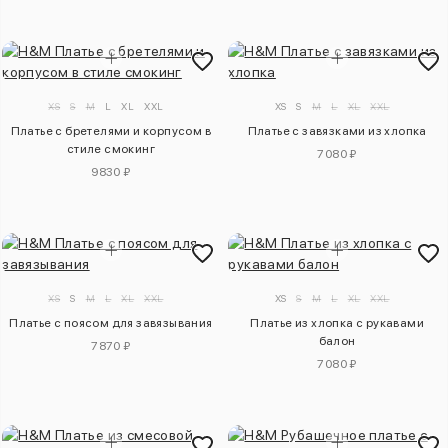
XS
S
M
L
XL
XXL
XS
S
M
L
XL
XXL
Платье с бретелями и корпусом в
Платье с завязками из хлопка
стиле смокинг
7080 ₽
9830 ₽
XS
S
M
L
XL
XXL
XS
S
M
L
XL
XXL
Платье с поясом для завязывания
Платье из хлопка с рукавами
балон
7870 ₽
7080 ₽