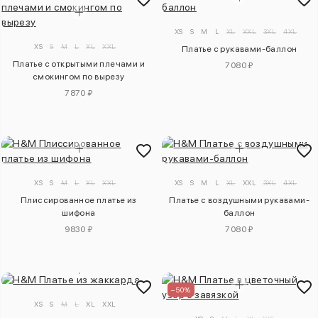
XS
S
M
L
XL
XXL
3XL
4XL
XS
S
M
L
XL
XXL
Платье с рукавами-баллон
Платье с открытыми плечами и
7080 ₽
смокингом по вырезу
7870 ₽
XS
S
M
L
XL
XXL
XS
S
M
L
XL
XXL
3XL
4XL
Плиссированное платье из
Платье с воздушными рукавами-
шифона
баллон
9830 ₽
7080 ₽
–50%
XS
S
M
L
XL
XXL