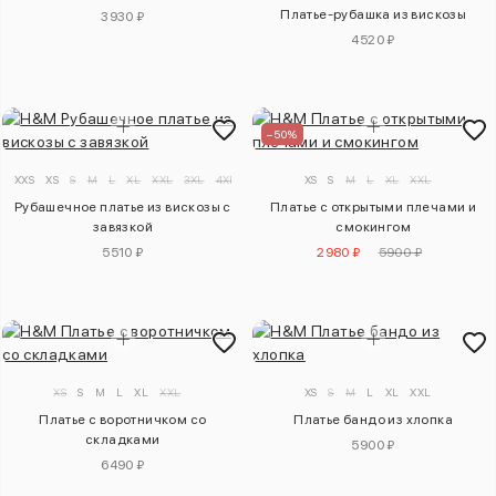
Платье-рубашка из вискозы
3930 ₽
4520 ₽
–50%
XXS
XS
S
M
L
XL
XXL
3XL
4XL
XS
S
M
L
XL
XXL
Рубашечное платье из вискозы с
Платье с открытыми плечами и
завязкой
смокингом
5510 ₽
2980 ₽
5900 ₽
XS
S
M
L
XL
XXL
XS
S
M
L
XL
XXL
Платье с воротничком со
Платье бандо из хлопка
складками
5900 ₽
6490 ₽