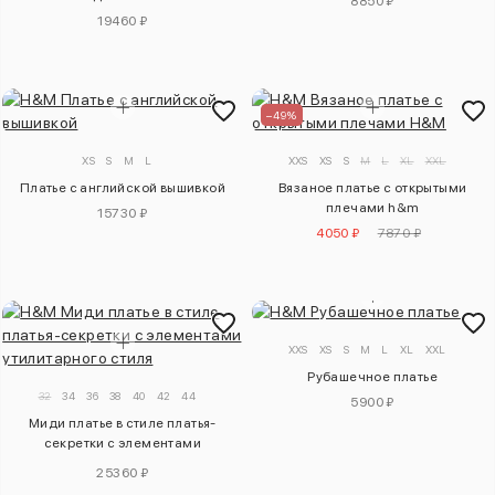
8850 ₽
19460 ₽
–49%
XS
S
M
L
XXS
XS
S
M
L
XL
XXL
Платье с английской вышивкой
Вязаное платье с открытыми
плечами h&m
15730 ₽
4050 ₽
7870 ₽
XXS
XS
S
M
L
XL
XXL
Рубашечное платье
32
34
36
38
40
42
44
5900 ₽
Миди платье в стиле платья-
секретки с элементами
утилитарного стиля
25360 ₽