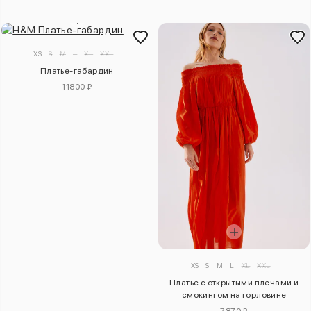
XS
S
M
L
XL
XXL
Платье-габардин
11800 ₽
XS
S
M
L
XL
XXL
Платье с открытыми плечами и
смокингом на горловине
7870 ₽