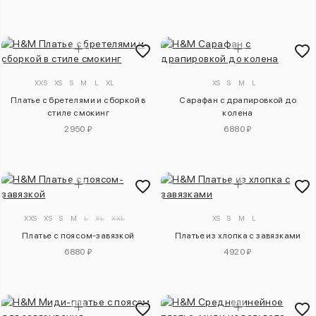
XXS
XS
S
M
L
XL
XS
S
M
L
Платье с бретелями и сборкой в
Сарафан с драпировкой до
стиле смокинг
колена
2950 ₽
6880 ₽
XXS
XS
S
M
L
XL
XXL
XS
S
M
L
Платье с поясом-завязкой
Платье из хлопка с завязками
6880 ₽
4920 ₽