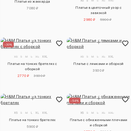
XS
S
M
L
XL
XXL
Платье из жаккарда
Платье в цветочный узор с
7080 ₽
завязкой
2980 ₽
5900 ₽
–30%
XS
S
M
L
XL
XXL
XS
S
M
L
XL
XXL
Платье на тонких бретелях с
Платье с лямками и оборкой
оборкой
3930 ₽
2770 ₽
3930 ₽
–54%
XS
S
M
L
XL
XXL
XS
S
M
L
XL
XXL
Платье на тонких бретелях
Платье с обнаженными плечами
и сборкой
5900 ₽