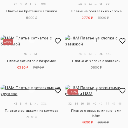
XS
S
M
L
XL
XXL
XS
S
M
L
XL
XXL
Платье на бретелях из хлопка
Платье на бретелях из хлопка
5900 ₽
2770 ₽
5900 ₽
–19%
XS
S
M
XS
S
M
L
XL
XXL
Платье сетчатое с бахромой
Платье из хлопка с завязкой
6390 ₽
7870 ₽
5900 ₽
–53%
XS
S
M
L
XL
XXL
32
34
36
38
40
42
44
46
48
50
Платье с вставками из кружева
Платье с открытыми плечами
h&m
7870 ₽
4690 ₽
9830 ₽