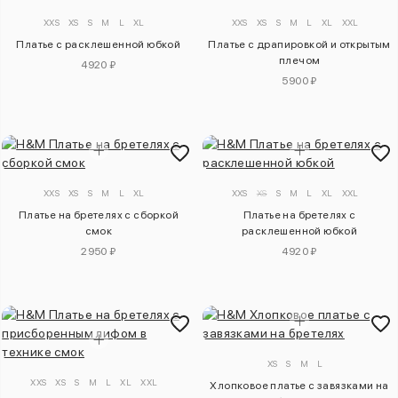
XXS
XS
S
M
L
XL
XXS
XS
S
M
L
XL
XXL
Платье с расклешенной юбкой
Платье с драпировкой и открытым
плечом
4920 ₽
5900 ₽
XXS
XS
S
M
L
XL
XXS
XS
S
M
L
XL
XXL
Платье на бретелях с сборкой
Платье на бретелях с
смок
расклешенной юбкой
2950 ₽
4920 ₽
XS
S
M
L
XXS
XS
S
M
L
XL
XXL
Хлопковое платье с завязками на