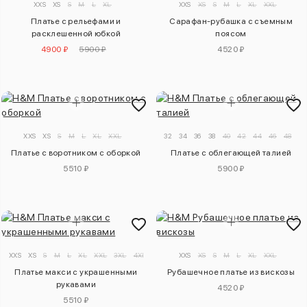
XXS
XS
S
M
L
XL
XXS
XS
S
M
L
XL
XXL
Платье с рельефами и
Сарафан-рубашка с съемным
расклешенной юбкой
поясом
4900 ₽
5900 ₽
4520 ₽
XXS
XS
S
M
L
XL
XXL
32
34
36
38
40
42
44
46
48
50
Платье с воротником с оборкой
Платье с облегающей талией
5510 ₽
5900 ₽
XXS
XS
S
M
L
XL
XXL
3XL
4XL
XXS
XS
S
M
L
XL
XXL
Платье макси с украшенными
Рубашечное платье из вискозы
рукавами
4520 ₽
5510 ₽