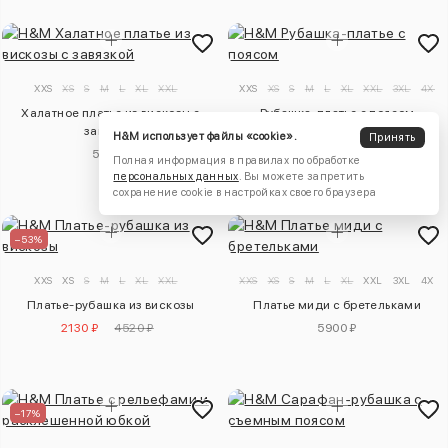
XXS
XS
S
M
L
XL
XXL
XXS
XS
S
M
L
XL
XXL
3XL
4XL
Халатное платье из вискозы с
Рубашка-платье с поясом
завязкой
6880 ₽
H&M использует файлы «cookie».
Принять
5510 ₽
Полная информация в правилах по обработке
персональных данных
. Вы можете запретить
сохранение cookie в настройках своего браузера
–53%
XXS
XS
S
M
L
XL
XXL
XXS
XS
S
M
L
XL
XXL
3XL
4XL
Платье-рубашка из вискозы
Платье миди с бретельками
2130 ₽
4520 ₽
5900 ₽
–17%