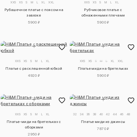
XXS
XS
S
M
L
XL
XXL
XXS
XS
S
M
L
XL
Рубашечное платье с поясом на
Рубчиковое платье с
завязке
обнаженными плечами
5900 ₽
5900 ₽
XXS
XS
S
M
L
XL
XXS
XS
S
M
L
XL
XXL
Платье с расклешенной юбкой
Платье миди на бретельках
4920 ₽
5900 ₽
XXS
XS
S
M
L
XL
32
34
36
38
40
42
44
46
48
50
Платье-миди на бретельках с
Платье миди из джинсы
оборками
7870 ₽
2950 ₽