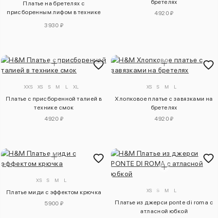
бретелях
Платье на бретелях с
присборенным лифом в технике
4920 ₽
смок
3930 ₽
XXS
XS
S
M
L
XL
XS
S
M
L
Платье с присборенной талией в
Хлопковое платье с завязками на
технике смок
бретелях
4920 ₽
4920 ₽
XS
S
M
L
XS
S
M
L
Платье миди с эффектом крючка
Платье из джерси ponte di roma с
5900 ₽
атласной юбкой