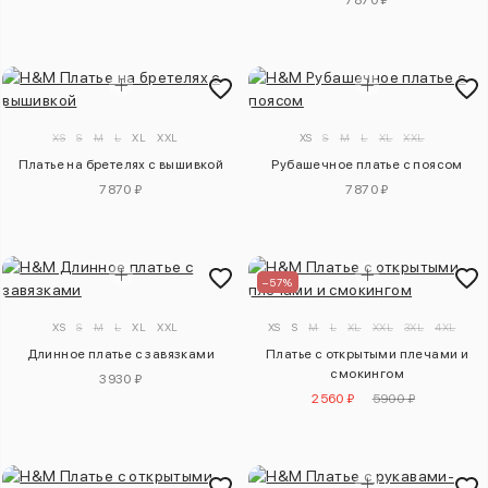
XS
S
M
L
XL
XXL
XS
S
M
L
XL
XXL
Платье на бретелях с вышивкой
Рубашечное платье с поясом
7870 ₽
7870 ₽
–57%
XS
S
M
L
XL
XXL
XS
S
M
L
XL
XXL
3XL
4XL
Длинное платье с завязками
Платье с открытыми плечами и
смокингом
3930 ₽
2560 ₽
5900 ₽