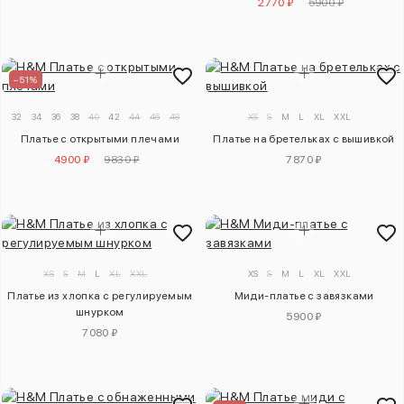
2770 ₽
5900 ₽
–51%
32
34
36
38
40
42
44
46
48
50
XS
S
M
L
XL
XXL
Платье с открытыми плечами
Платье на бретельках с вышивкой
4900 ₽
9830 ₽
7870 ₽
XS
S
M
L
XL
XXL
XS
S
M
L
XL
XXL
Платье из хлопка с регулируемым
Миди-платье с завязками
шнурком
5900 ₽
7080 ₽