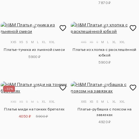
7870 ₽
XXS
XS
S
M
L
XL
XXL
XXS
XS
S
M
L
XL
XXL
Платье-туника из льняной смеси
Платье из хлопка с расклешённой
юбкой
5900 ₽
5900 ₽
–32%
XXS
XS
S
M
L
XL
XXL
XXS
XS
S
M
L
XL
XXL
Платье миди на тонких бретелях
Платье-рубашка с поясом на
завязках
4050 ₽
5900 ₽
4920 ₽