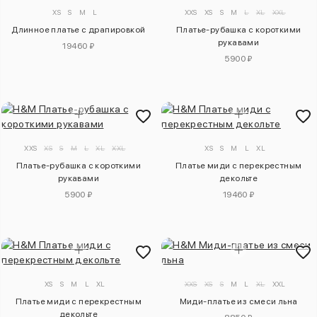
XS
S
M
L
XXS
XS
S
M
L
XL
XXL
Длинное платье с драпировкой
Платье-рубашка с короткими
рукавами
19460 ₽
5900 ₽
XXS
XS
S
M
L
XL
XXL
XS
S
M
L
XL
Платье-рубашка с короткими
Платье миди с перекрестным
рукавами
декольте
5900 ₽
19460 ₽
XS
S
M
L
XL
XXS
XS
S
M
L
XL
XXL
Платье миди с перекрестным
Миди-платье из смеси льна
декольте