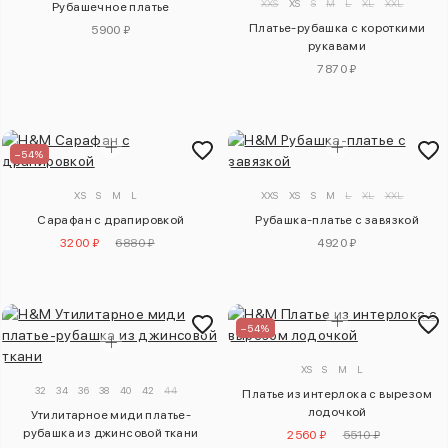
XXS
XS
S
M
L
XL
XXL
Рубашечное платье
Платье-рубашка с короткими
5900 ₽
рукавами
7870 ₽
–54%
XS
S
M
L
XXS
XS
S
M
L
XL
XXL
Сарафан с драпировкой
Рубашка-платье с завязкой
3200 ₽
6880 ₽
4920 ₽
–54%
XS
S
M
L
32
34
36
38
40
42
44
Платье из интерлока с вырезом
лодочкой
Утилитарное миди платье-
рубашка из джинсовой ткани
2560 ₽
5510 ₽