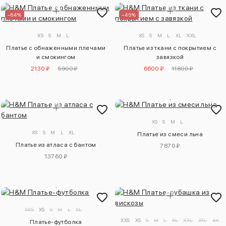
–64%
–45%
XS
S
M
L
XS
S
M
L
XL
XXL
Платье с обнаженными плечами
Платье из ткани с покрытием с
и смокингом
завязкой
2130 ₽
5900 ₽
6600 ₽
11800 ₽
XS
S
M
L
XS
S
M
L
XL
Платье из смеси льна
Платье из атласа с бантом
7870 ₽
13760 ₽
XXS
XS
S
M
L
XL
XXS
XS
S
M
L
XL
XXL
3XL
4XL
Платье-футболка