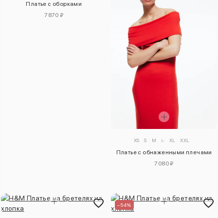
Платье с оборками
7870 ₽
XS
S
M
L
XL
XXL
Платье с обнаженными плечами
7080 ₽
–54%