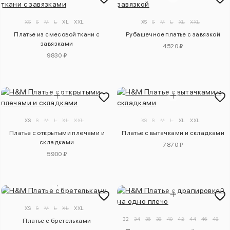
XS
S
M
L
XL
XXL
XS
S
M
L
XL
XXL
Платье из смесовой ткани с
Рубашечное платье с завязкой
завязками
4520 ₽
9830 ₽
XS
S
M
L
XL
XXL
XS
S
M
L
XL
XXL
Платье с открытыми плечами и
Платье с вытачками и складками
складками
7870 ₽
5900 ₽
XS
S
M
L
XL
XXL
32
34
36
38
40
42
44
46
48
50
Платье с бретельками