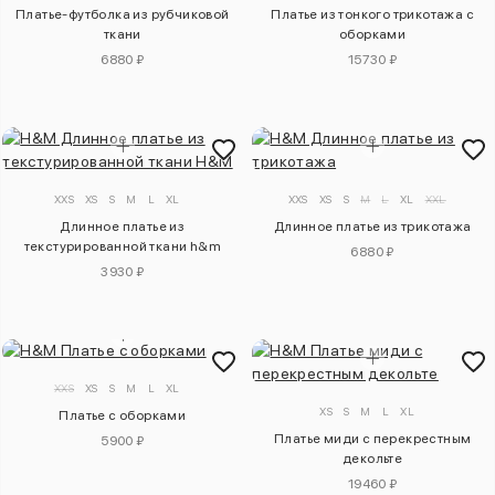
Платье-футболка из рубчиковой
Платье из тонкого трикотажа с
ткани
оборками
6880 ₽
15730 ₽
XXS
XS
S
M
L
XL
XXS
XS
S
M
L
XL
XXL
Длинное платье из
Длинное платье из трикотажа
текстурированной ткани h&m
6880 ₽
3930 ₽
XXS
XS
S
M
L
XL
XS
S
M
L
XL
Платье с оборками
Платье миди с перекрестным
5900 ₽
декольте
19460 ₽