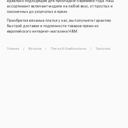
идеально подходящее для прохладного времени года. Наш
ассортимент включает модели на любой вкус, от простых и
лаконичных до узорчатых и ярких.
Приобретая вязаные платья у нас, вы получаете гарантию
быстрой доставки и подлинности товаров прямо из
европейского интернет-магазина H&M.
Главная
Женское
Платья И Комбинезоны
Трикотаж