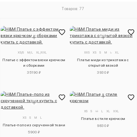
Товаров: 77
XS/S
M/L
XL/XXL
XXS
XS
S
M
L
XL
Платье с эффектом вязки крючком
Платье миди из трикотажа с
и сборками
открытой вязкой
35190 ₽
3930 ₽
XS
S
M
L
XL
XXL
XS
S
M
L
Платье в стиле крючком
Платье-поло из скрученной ткани
9830 ₽
5900 ₽