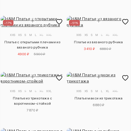
–17%
–51%
XXS
XS
S
M
L
XL
XXL
XXS
XS
S
M
L
XL
XXL
Платье с открытыми плечами из
Платье из вязаного рубчика
вязаного рубчика
3410 ₽
6880 ₽
4900 ₽
5900 ₽
XXS
XS
S
M
L
XL
XXL
XXS
XS
S
M
L
XL
XXL
Платье из трикотажа с
Платье макси из трикотажа
воротником-стойкой
6880 ₽
7870 ₽