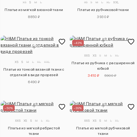
XS
S
M
L
XS
S
M
L
XL
XXL
Платье из мягкой вязаной ткани
Платье из рубчиковой ткани
8850 ₽
3930 ₽
–43%
XXS
XS
S
M
L
XL
XS
S
M
L
XL
XXL
Платье из рубчика с расширенной
юбкой
Платье из тонкой вязаной ткани с
отделкой в виде прорезей
3410 ₽
5900 ₽
6490 ₽
–50%
–39%
XXS
XS
S
M
L
XL
XXS
XS
S
M
L
XL
Платье из мягкой ребристой
Платье из мягкой рубчиковой
ткани
ткани