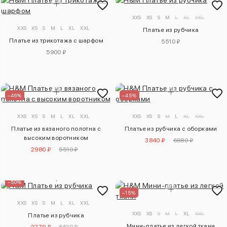
XXS
XS
S
M
L
XL
XXL
XXS
XS
S
M
L
XL
XXL
Платье из рубчика
Платье из трикотажа с шарфом
5510 ₽
5900 ₽
–46%
–45%
XXS
XS
S
M
L
XL
XXL
XXS
XS
S
M
L
XL
XXL
Платье из вязаного полотна с
Платье из рубчика с оборками
высоким воротником
3840 ₽
6880 ₽
2980 ₽
5510 ₽
–50%
–15%
XXS
XS
S
M
L
XL
XXL
XXS
XS
S
M
L
XL
XXL
Платье из рубчика
Мини-платье из легкой ткани