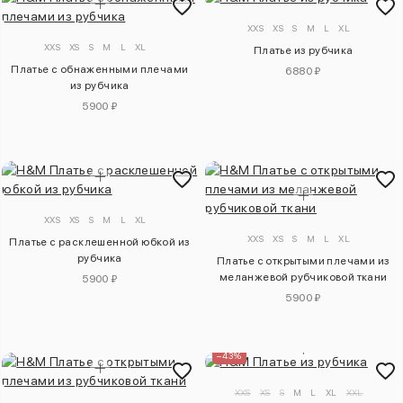
XXS
XS
S
M
L
XL
XXS
XS
S
M
L
XL
Платье из рубчика
Платье с обнаженными плечами
6880 ₽
из рубчика
5900 ₽
XXS
XS
S
M
L
XL
XXS
XS
S
M
L
XL
Платье с расклешенной юбкой из
рубчика
Платье с открытыми плечами из
меланжевой рубчиковой ткани
5900 ₽
5900 ₽
–43%
XXS
XS
S
M
L
XL
XXL