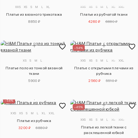
XXS
XS
S
M
L
XL
XXS
XS
S
M
L
XL
XXL
Платье из вязаного трикотажа
Платье из рубчатой ткани
8850 ₽
4260 ₽
6880 ₽
–54%
XS
S
M
L
XXS
XS
S
M
L
XL
XXL
Платье поло из тонкой вязаной
Платье с открытыми плечами из
ткани
рубчика
5900 ₽
2560 ₽
5510 ₽
–54%
–45%
XXS
XS
S
M
L
XL
XXL
XXS
XS
S
M
L
XL
XXL
Платье из рубчика
Платье из легкой ткани с
3200 ₽
6880 ₽
расклешенной юбкой