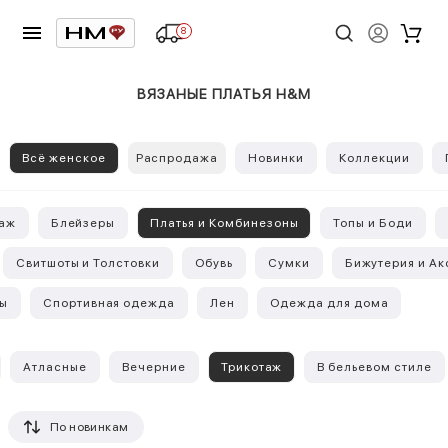
8
ВЯЗАНЫЕ ПЛАТЬЯ H&M
Всё женское
Распродажа
Новинки
Коллекции
таж
Блейзеры
Платья и Комбинезоны
Топы и Боди
Свитшоты и Толстовки
Обувь
Сумки
Бижутерия и А
ы
Спортивная одежда
Лен
Одежда для дома
Атласные
Вечерние
Трикотаж
В бельевом стиле
По новинкам