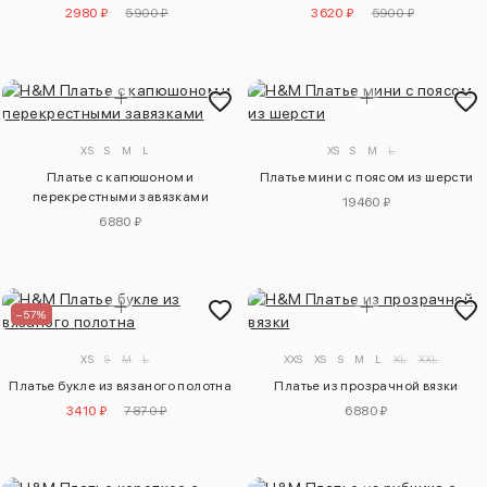
2980 ₽
5900 ₽
3620 ₽
5900 ₽
XS
S
M
L
XS
S
M
L
Платье с капюшоном и
Платье мини с поясом из шерсти
перекрестными завязками
19460 ₽
6880 ₽
–57%
XS
S
M
L
XXS
XS
S
M
L
XL
XXL
Платье букле из вязаного полотна
Платье из прозрачной вязки
3410 ₽
7870 ₽
6880 ₽