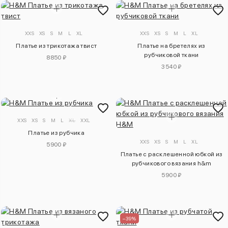
XXS
XS
S
M
L
XL
XXS
XS
S
M
L
XL
Платье из трикотажа твист
Платье на бретелях из
рубчиковой ткани
8850 ₽
3540 ₽
XXS
XS
S
M
L
XL
XXL
Платье из рубчика
XXS
XS
S
M
L
XL
5900 ₽
Платье с расклешенной юбкой из
рубчикового вязания h&m
5900 ₽
–39%