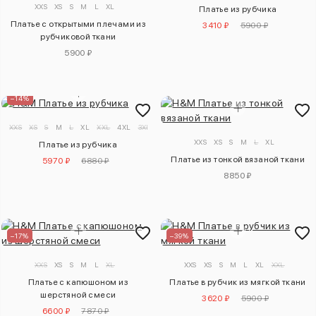
XXS
XS
S
M
L
XL
Платье из рубчика
Платье с открытыми плечами из
3410 ₽
5900 ₽
рубчиковой ткани
5900 ₽
–14%
XXS
XS
S
M
L
XL
XXL
4XL
3XL
XXS
XS
S
M
L
XL
Платье из рубчика
Платье из тонкой вязаной ткани
5970 ₽
6880 ₽
8850 ₽
–17%
–39%
XXS
XS
S
M
L
XL
XXS
XS
S
M
L
XL
XXL
Платье с капюшоном из
Платье в рубчик из мягкой ткани
шерстяной смеси
3620 ₽
5900 ₽
6600 ₽
7870 ₽