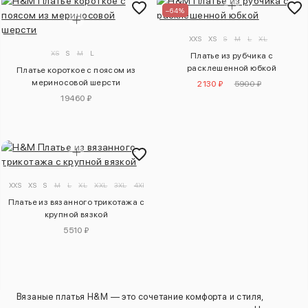
–64%
XXS
XS
S
M
L
XL
XS
S
M
L
Платье из рубчика с
расклешенной юбкой
Платье короткое с поясом из
мериносовой шерсти
2130 ₽
5900 ₽
19460 ₽
XXS
XS
S
M
L
XL
XXL
3XL
4XL
Платье из вязанного трикотажа с
крупной вязкой
5510 ₽
Вязаные платья H&M — это сочетание комфорта и стиля,