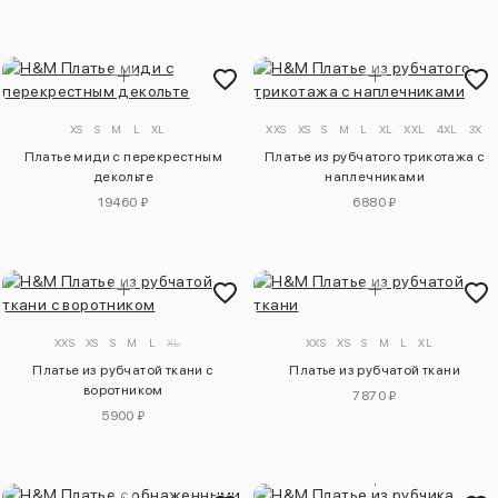
XS
S
M
L
XL
XXS
XS
S
M
L
XL
XXL
4XL
3XL
Платье миди с перекрестным
Платье из рубчатого трикотажа с
декольте
наплечниками
19460 ₽
6880 ₽
XXS
XS
S
M
L
XL
XXS
XS
S
M
L
XL
Платье из рубчатой ткани с
Платье из рубчатой ткани
воротником
7870 ₽
5900 ₽