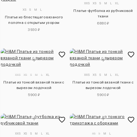
XXS
XS
S
M
L
XL
XS
S
M
L
Платье-футболка из рубчиковой
ткани
Платье из блестящего вязаного
полотна с открытым узором
6880 ₽
3930 ₽
XXS
XS
S
M
L
XL
XXS
XS
S
M
L
XL
Платье из тонкой вязаной ткани с
Платье из тонкой вязаной ткани с
вырезом лодочкой
вырезом лодочкой
5900 ₽
5900 ₽
XXS
XS
S
M
L
XL
XS
S
M
L