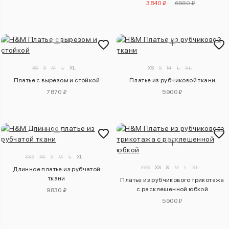
3840 ₽
6880 ₽
XS
S
M
L
XL
XS
S
M
L
XL
Платье с вырезом и стойкой
Платье из рубчиковой ткани
7870 ₽
5900 ₽
XXS
XS
S
M
L
XL
XXS
XS
S
M
L
XL
Длинное платье из рубчатой
ткани
Платье из рубчикового трикотажа
с расклешенной юбкой
9830 ₽
5900 ₽