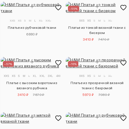
–55%
XXS
XS
S
M
L
XL
XXL
XXS
XS
S
M
L
XL
Платье из рубчиковой ткани
Платье из тонкой вязаной ткани с
бисером
6880 ₽
3410 ₽
7470 ₽
–57%
–16%
XXS
XS
S
M
L
XL
XXL
3XL
4XL
XXS
XS
S
M
L
XL
Платье с высоким воротом из
Платье из прозрачной вязаной
вязаного рубчика
ткани с бахромой
3410 ₽
7870 ₽
5970 ₽
7080 ₽