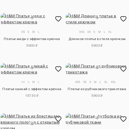
XS
S
M
L
XXS
XS
S
M
L
XL
Платье миди с эффектом крючка
Длинное платье в стиле крючком
5900 ₽
5900 ₽
XS
S
M
L
XXS
XS
S
M
L
XL
XXL
Платье каикай с эффектом крючка
Платье из рубчикового трикотажа
15730 ₽
5900 ₽