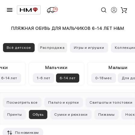
70
ПЛЯЖНАЯ ОБУВЬ ДЛЯ МАЛЬЧИКОВ 6-14 ЛЕТ H&M
Всё детское
Распродажа
Игры и игрушки
Коллекци
чки
Mальчики
Малыши
6-14 лет
1-6 лет
6-14 лет
0-18 мес
Для д
Посмотреть все
Пальто и куртки
Свитшоты и толстовки
Принты
Обувь
Сумки и рюкзаки
Пижамы
Носк
По новинкам