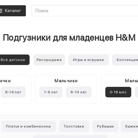
Каталог
Подгузники для младенцев H&M
Всё детское
Распродажа
Игры и игрушки
Коллекци
очки
Mальчики
Мал
6-14 лет
1-6 лет
6-14 лет
0-18 мес
Платья и комбинезоны
Толстовки
Рубашки
Брюк