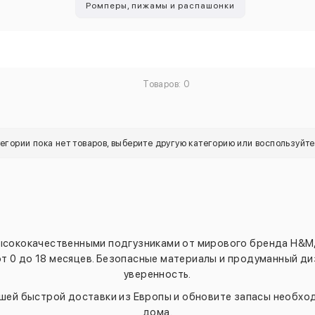
Ромперы, пижамы и распашонки
Товаров: 0
тегории пока нет товаров, выберите другую категорию или воспользуйт
высококачественными подгузниками от мирового бренда H&M
т 0 до 18 месяцев. Безопасные материалы и продуманный д
уверенность.
шей быстрой доставки из Европы и обновите запасы необход
дома.