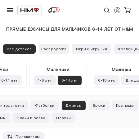
8
ПРЯМЫЕ ДЖИНСЫ ДЛЯ МАЛЬЧИКОВ 6-14 ЛЕТ ОТ H&M
Всё детское
Распродажа
Игры и игрушки
Коллекци
чки
Mальчики
Малыши
6-14 лет
1-6 лет
6-14 лет
0-18 мес
Для д
и толстовки
Футболки
Джинсы
Брюки
Костюмы
амы
Носки и белье
Плавки
По новинкам