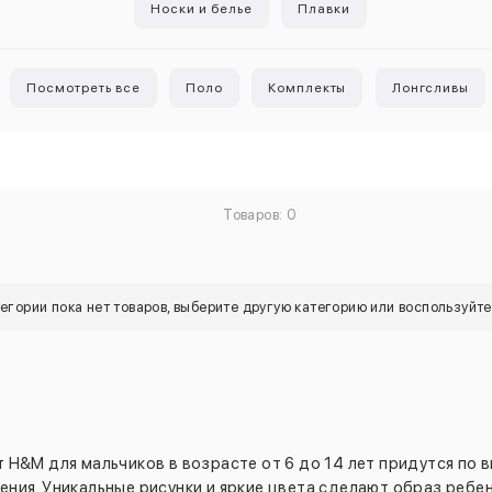
Носки и белье
Плавки
Посмотреть все
Поло
Комплекты
Лонгсливы
Товаров: 0
тегории пока нет товаров, выберите другую категорию или воспользуйт
H&M для мальчиков в возрасте от 6 до 14 лет придутся по вк
ения. Уникальные рисунки и яркие цвета сделают образ ребе