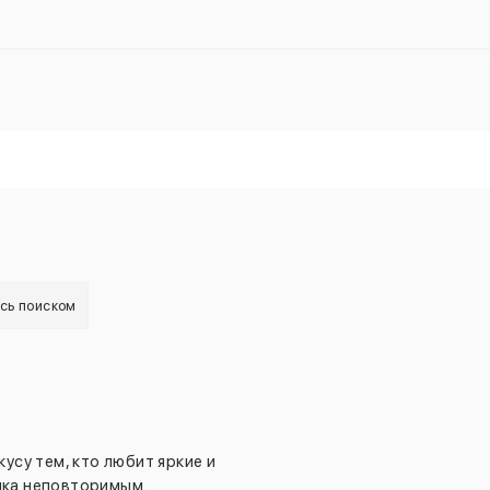
есь поиском
усу тем, кто любит яркие и
нка неповторимым.