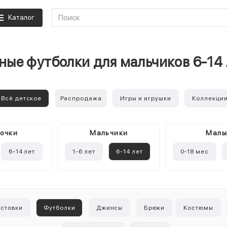
Каталог
ые футболки для мальчиков 6-14
Всё детское
Распродажа
Игры и игрушки
Коллекци
очки
Mальчики
Мал
6-14 лет
1-6 лет
6-14 лет
0-18 мес
лстовки
Футболки
Джинсы
Брюки
Костюмы