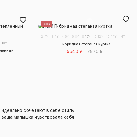
–30%
2-4Y
3-4Y
4-6Y
6-8Y
8-10Y
10-12Y
12-14Y
14Y+
8-10Y
Гибридная стеганая куртка
пленный
5540 ₽
7870 ₽
 идеально сочетают в себе стиль
ы ваша малышка чувствовала себя