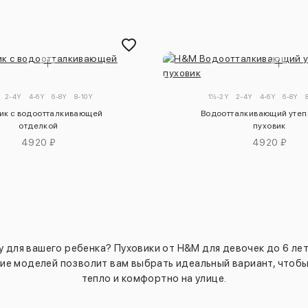
2-4Y
4-6Y
6-8Y
8-10Y
1½-2Y
2-4Y
4-6Y
6-8Y
ик с водоотталкивающей
Водоотталкивающий уте
отделкой
пуховик
4920 ₽
4920 ₽
ля вашего ребенка? Пуховики от H&M для девочек до 6 лет
ие моделей позволит вам выбрать идеальный вариант, чтоб
тепло и комфортно на улице.