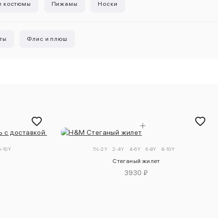
е костюмы
Пижамы
Носки
ты
Флис и плюш
8-10Y
1½-2Y
2-4Y
4-6Y
6-8Y
8-10Y
Стеганый жилет
3930 ₽