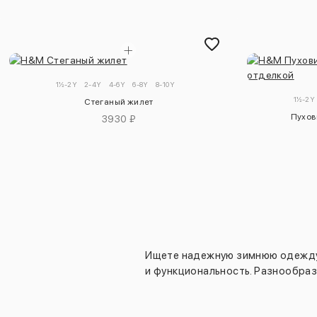
1½-2Y
2-4Y
4-6Y
6-8Y
8-10Y
1½-2Y
Стеганый жилет
Пухов
3930 ₽
Ищете надежную зимнюю одежду д
и функциональность. Разнообраз