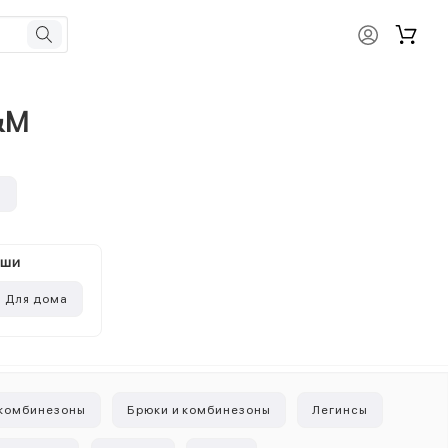
H&M
и
ыши
Для дома
 комбинезоны
Брюки и комбинезоны
Легинсы