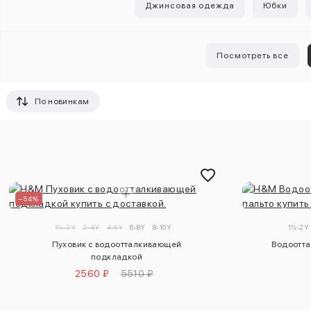
Джинсовая одежда
Юбки
Посмотреть все
По новинкам
–54%
1½-2Y
2-4Y
4-6Y
6-8Y
8-10Y
1½-2Y
Пуховик с водоотталкивающей
Водоотта
подкладкой
2560 ₽
5510 ₽