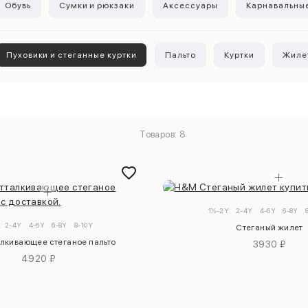
Обувь
Сумки и рюкзаки
Аксессуары
Карнавальны
Пуховики и стеганные куртки
Пальто
Куртки
Жиле
Товаров: 8
1½-2Y
2-4Y
4-6Y
6-8Y
2-4Y
4-6Y
6-8Y
8-10Y
Стеганый жилет
лкивающее стеганое пальто
3930 ₽
4920 ₽