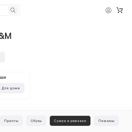
H&M
и
ыши
Для дома
Принты
Обувь
Сумки и рюкзаки
Пижамы