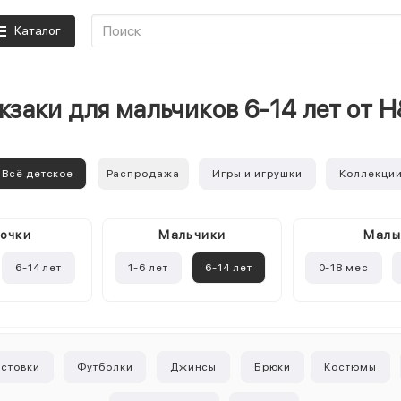
Каталог
кзаки для мальчиков 6-14 лет от 
Всё детское
Распродажа
Игры и игрушки
Коллекци
очки
Mальчики
Мал
6-14 лет
1-6 лет
6-14 лет
0-18 мес
лстовки
Футболки
Джинсы
Брюки
Костюмы