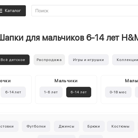
Каталог
Шапки для мальчиков 6-14 лет H&
Всё детское
Распродажа
Игры и игрушки
Коллекци
очки
Mальчики
Мал
6-14 лет
1-6 лет
6-14 лет
0-18 мес
лстовки
Футболки
Джинсы
Брюки
Костюмы