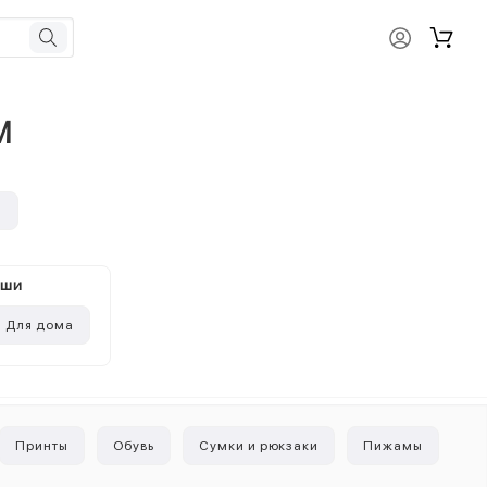
M
и
ыши
Для дома
Принты
Обувь
Сумки и рюкзаки
Пижамы