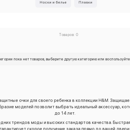
Носки и белье
Плавки
Товаров: 0
тегории пока нет товаров, выберите другую категорию или воспользуйт
щитные очки для своего ребенка в коллекции H&M. Защищаем 
образие моделей позволит выбрать идеальный аксессуар, ко
до 14 лет.
едних трендов моды и высоких стандартов качества. Быстра
гарантирует скорое получение заказа прямо до вашей двери