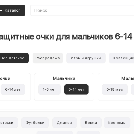
Каталог
ащитные очки для мальчиков 6-14
Всё детское
Распродажа
Игры и игрушки
Коллекци
очки
Mальчики
Мал
6-14 лет
1-6 лет
6-14 лет
0-18 мес
лстовки
Футболки
Джинсы
Брюки
Костюмы