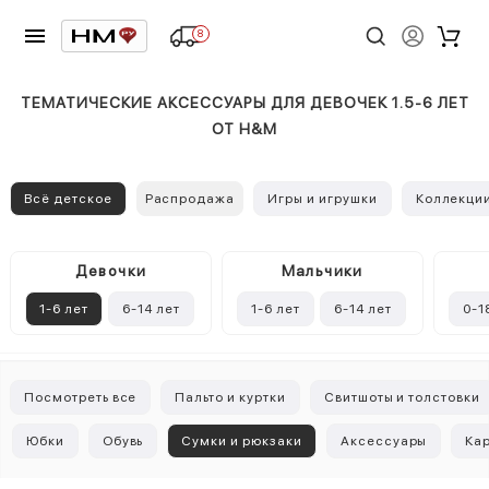
8
ТЕМАТИЧЕСКИЕ АКСЕССУАРЫ ДЛЯ ДЕВОЧЕК 1.5-6 ЛЕТ
ОТ H&M
Всё детское
Распродажа
Игры и игрушки
Коллекци
Девочки
Mальчики
1-6 лет
6-14 лет
1-6 лет
6-14 лет
0-1
Посмотреть все
Пальто и куртки
Свитшоты и толстовки
Юбки
Обувь
Сумки и рюкзаки
Аксессуары
Ка