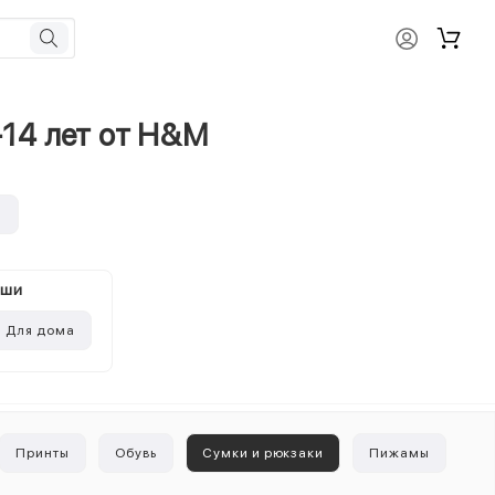
-14 лет от H&M
и
ыши
Для дома
Принты
Обувь
Сумки и рюкзаки
Пижамы