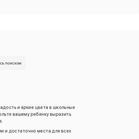
есь поиском
адость и яркие цвета в школьные
ольте вашему ребенку выразить
в.
и и достаточно места для всех