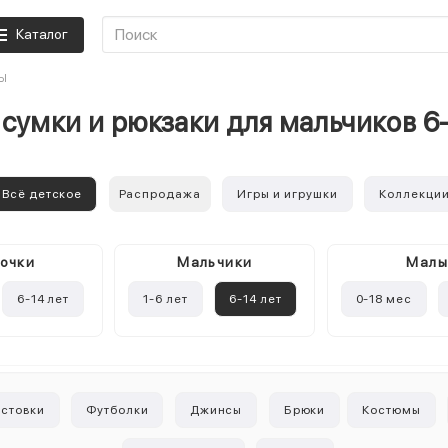
Каталог
Ы
сумки и рюкзаки для мальчиков 6
Всё детское
Распродажа
Игры и игрушки
Коллекци
очки
Mальчики
Мал
6-14 лет
1-6 лет
6-14 лет
0-18 мес
лстовки
Футболки
Джинсы
Брюки
Костюмы