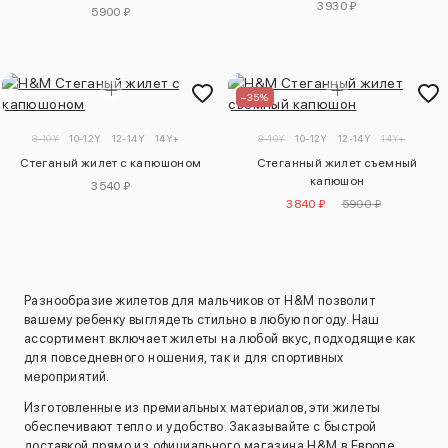
3930 ₽
5900 ₽
–35%
8-10Y
10-12Y
12-14Y
14Y+
8-10Y
10-12Y
12-14Y
14Y+
Стеганый жилет с капюшоном
Стеганный жилет съемный
капюшон
3540 ₽
3840 ₽
5900 ₽
Разнообразие жилетов для мальчиков от H&M позволит
вашему ребенку выглядеть стильно в любую погоду. Наш
ассортимент включает жилеты на любой вкус, подходящие как
для повседневного ношения, так и для спортивных
мероприятий.
Изготовленные из премиальных материалов, эти жилеты
обеспечивают тепло и удобство. Заказывайте с быстрой
доставкой прямо из официального магазина H&M в Европе.