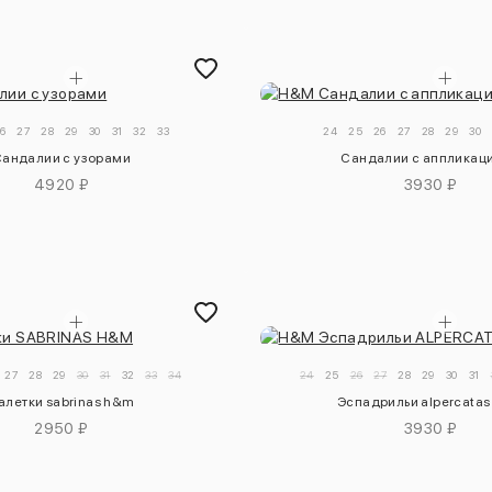
6
27
28
29
30
31
32
33
24
25
26
27
28
29
30
андалии с узорами
Сандалии с аппликац
4920 ₽
3930 ₽
27
28
29
30
31
32
33
34
24
25
26
27
28
29
30
31
алетки sabrinas h&m
Эспадрильи alpercata
2950 ₽
3930 ₽