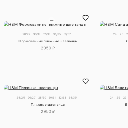
28/29
30/31
32/33
34/35
36/37
24
25
2
Формованные пляжные шлепанцы
С
2950 ₽
24/25
26/27
28/29
30/31
32/33
34/35
24
25
26
Пляжные шлепанцы
Б
2950 ₽