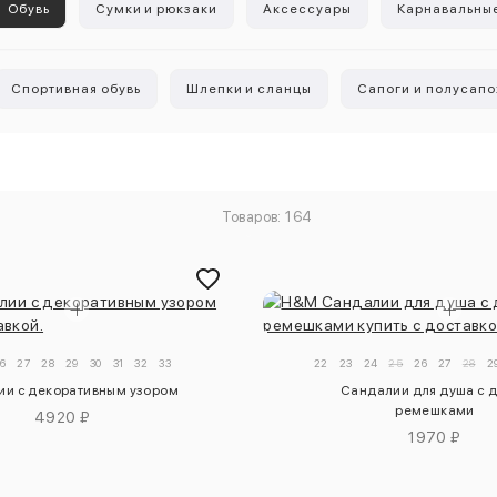
Обувь
Сумки и рюкзаки
Аксессуары
Карнавальны
Спортивная обувь
Шлепки и сланцы
Сапоги и полусап
Товаров: 164
6
27
28
29
30
31
32
33
22
23
24
25
26
27
28
2
и с декоративным узором
Сандалии для душа с 
ремешками
4920 ₽
1970 ₽