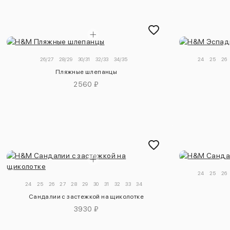
26/27
28/29
30/31
32/33
34/35
24
25
26
Пляжные шлепанцы
2560 ₽
24
25
26
24
25
26
27
28
29
30
31
32
33
34
Сандалии с застежкой на щиколотке
3930 ₽