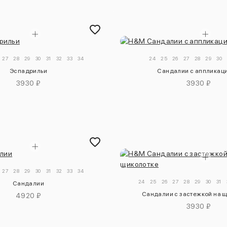
27
28
29
30
31
32
33
34
24
25
26
27
28
29
30
Эспадрильи
Сандалии с аппликац
3930 ₽
3930 ₽
27
28
29
30
31
32
33
34
24
25
26
27
28
29
30
31
Сандалии
Сандалии с застежкой на 
4920 ₽
3930 ₽