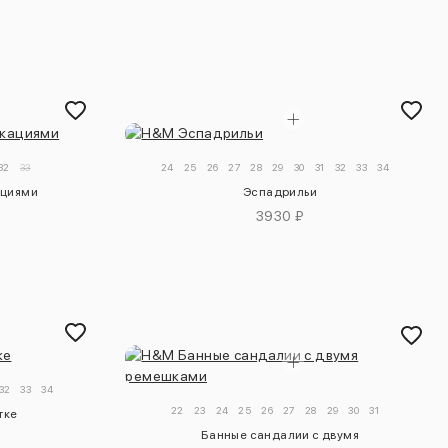
32
33
24
25
26
27
28
29
30
31
32
33
34
ациями
Эспадрильи
3930 ₽
32
33
34
22
23
24
25
26
27
28
29
30
31
тке
Банные сандалии с двумя