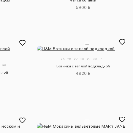
ладом
Челси ботинки
5900 ₽
25
26
27
28
29
30
31
32
Ботинки с теплой подкладкой
еплой
4920 ₽