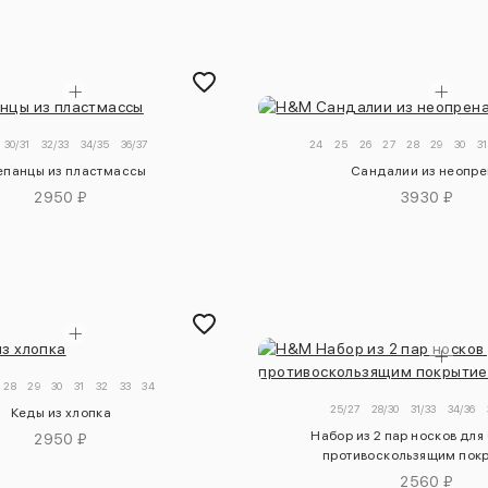
30/31
32/33
34/35
36/37
24
25
26
27
28
29
30
31
панцы из пластмассы
Сандалии из неопре
2950 ₽
3930 ₽
28
29
30
31
32
33
34
25/27
28/30
31/33
34/36
Кеды из хлопка
Набор из 2 пар носков для
2950 ₽
противоскользящим пок
2560 ₽