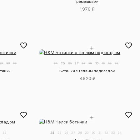
ремешками
1970 ₽
32
33
34
24
25
26
27
28
29
30
31
32
33
тинки
Ботинки с теплым подкладом
4920 ₽
32
24
25
26
27
28
29
30
31
32
33
34