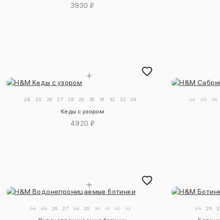
3930 ₽
24
25
26
27
28
29
30
31
32
33
34
24
25
26
Кеды с узором
4920 ₽
24
25
26
27
28
29
30
31
32
33
25
26
2