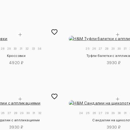
28
29
30
31
32
33
34
25
26
27
28
29
30
31
Кроссовки
Туфли балетки с апплик
4920 ₽
3930 ₽
26
27
28
29
30
31
32
24
25
26
27
28
29
30
31
далии с аппликациями
Сандалии на щиколо
3930 ₽
3930 ₽