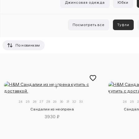
Джинсовая одежда
Юбки
Посмотреть все
Туфли
По новинкам
24
25
26
27
28
29
30
31
32
33
24
25
2
Сандалии из неопрена
Сандали
3930 ₽