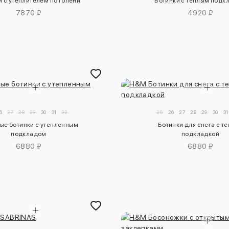
и с утеплителем по голени
Ботинки с теплым подк
7870 ₽
4920 ₽
6
27
28
29
30
31
32
25
26
27
28
29
30
31
ые ботинки с утепленным
Ботинки для снега с т
подкладом
подкладкой
6880 ₽
6880 ₽