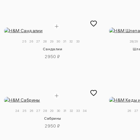
25
26
27
28
29
30
31
32
33
28/29
Сандалии
Шле
2950 ₽
24
25
26
27
28
29
30
31
32
33
34
26
27
Сабрины
2950 ₽