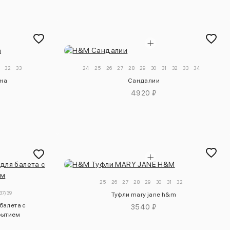
32
33
24
25
26
27
28
29
30
31
32
33
34
на
Сандалии
4920 ₽
25
26
27
28
29
30
31
32
37/39
Туфли mary jane h&m
 балета с
3540 ₽
рытием