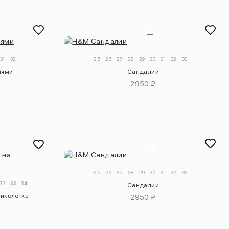
31
32
25
26
27
28
29
30
31
32
33
иями
Сандалии
2950 ₽
25
26
27
28
29
30
31
32
33
32
33
34
Сандалии
щиколотке
2950 ₽