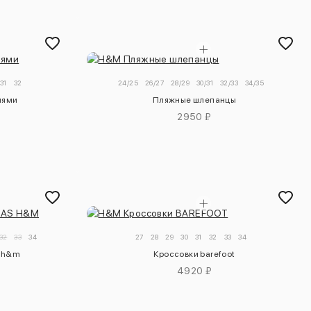
31
32
24/25
26/27
28/29
30/31
32/33
34/35
иями
Пляжные шлепанцы
2950 ₽
32
33
34
27
28
29
30
31
32
33
34
s h&m
Кроссовки barefoot
4920 ₽