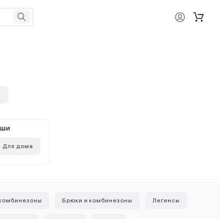
и
ыши
Для дома
 комбинезоны
Брюки и комбинезоны
Легинсы