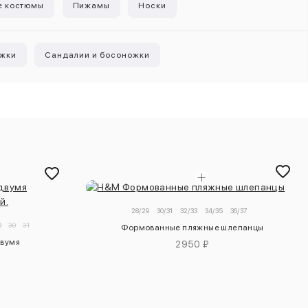
е костюмы
Пижамы
Носки
ожки
Сандалии и босоножки
28/29
30/31
32/33
34/35
36/37
9
30
31
Формованные пляжные шлепанцы
двумя
2950 ₽