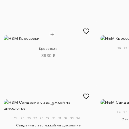
26
27
Кроссовки
3930 ₽
24
25
24
25
26
27
28
29
30
31
32
33
34
Сан
Сандалии с застежкой на щиколотке