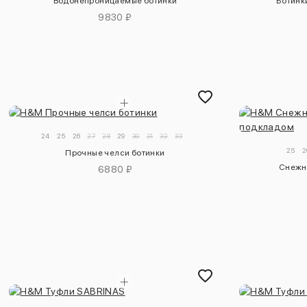
Водонепроницаемые ботинки
Ботинк
9830 ₽
24
25
26
27
28
29
30
31
32
33
25
2
Прочные челси ботинки
Снежн
6880 ₽