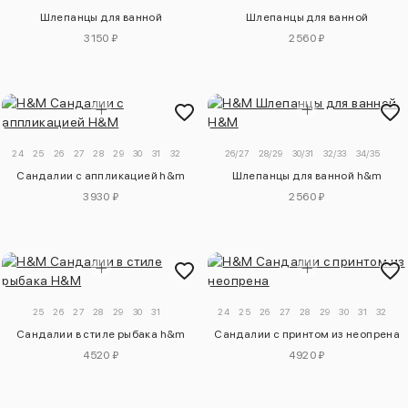
Шлепанцы для ванной
Шлепанцы для ванной
3150 ₽
2560 ₽
24
25
26
27
28
29
30
31
32
26/27
28/29
30/31
32/33
34/35
Сандалии с аппликацией h&m
Шлепанцы для ванной h&m
3930 ₽
2560 ₽
25
26
27
28
29
30
31
24
25
26
27
28
29
30
31
32
Сандалии в стиле рыбака h&m
Сандалии с принтом из неопрена
4520 ₽
4920 ₽