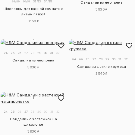
28/29
30/31
32/33
34/35
Сандалии из неопрена
Шлепанцы для ванной комнаты с
3930 ₽
литым пяткой
3150 ₽
24
25
26
27
28
29
30
31
32
33
24
25
26
27
28
29
30
31
32
33
Сандалии из неопрена
Сандалии в стиле кружева
3930 ₽
3540 ₽
24
25
26
27
28
29
30
31
32
33
34
Сандалии с застежкой на
щиколотке
3930 ₽