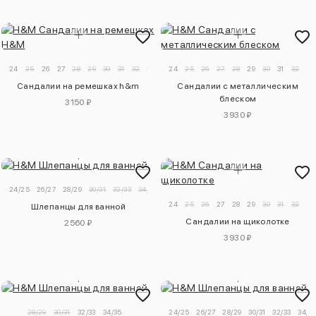
24
25
26
27
28
29
30
31
32
33
34
24
25
26
27
28
29
30
31
32
33
Сандалии на ремешках h&m
Сандалии с металлическим
блеском
3150 ₽
3930 ₽
24/25
26/27
28/29
30/31
32/33
34/35
24
25
26
27
28
29
30
31
32
33
Шлепанцы для ванной
Сандалии на щиколотке
2560 ₽
3930 ₽
28/29
30/31
32/33
34/35
24/25
26/27
28/29
30/31
32/33
34/3