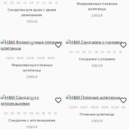
22
23
24
25
26
27
28
29
30
31
Формованные пляжные
шлепанцы
Сандалии для душа с двумя
ремешками
2950 ₽
1970 ₽
24
25
26
27
28
29
30
31
32
33
28/29
30/31
32/33
34/35
36/37
Сандалии с узорами
Формованные пляжные
4920 ₽
шлепанцы
2950 ₽
24/25
26/27
28/29
30/31
32/33
34/3
24
25
26
27
28
29
30
31
32
Пляжные шлепанцы
Сандалии с аппликациями
2950 ₽
3930 ₽