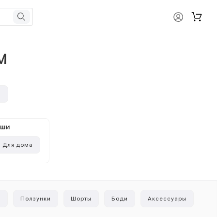
M
и
ыши
Для дома
и
Ползунки
Шорты
Боди
Аксессуары