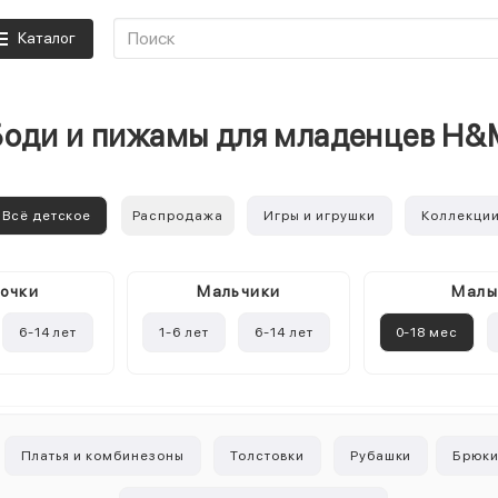
Каталог
Боди и пижамы для младенцев H&
Всё детское
Распродажа
Игры и игрушки
Коллекци
очки
Mальчики
Мал
6-14 лет
1-6 лет
6-14 лет
0-18 мес
Платья и комбинезоны
Толстовки
Рубашки
Брюк