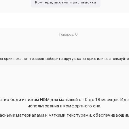
Ромперы, пижамы и распашонки
Товаров: 0
тегории пока нет товаров, выберите другую категорию или воспользуйт
ство боди и пижам H&M для малышей от 0 до 18 месяцев. Ид
использования и комфортного сна.
асными материалами и мягкими текстурами, обеспечивающими