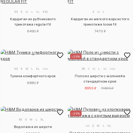
XS
S
M
L
XL
XXL
S
M
L
Кардиган из рубчикового
Кардиган из мягкого ворсистого
трикотажа regular fit
трикотажа loose fit
6490 ₽
7470 ₽
–25%
XS
S
M
L
XL
XXL
XS
S
M
L
XL
XXL
Туника комфортного кроя
Поло из шерсти с молнией в
стандартном крое
6880 ₽
8950 ₽
11800 ₽
–25%
XS
S
M
L
XL
XS
S
M
L
XL
Водолазка из шерсти