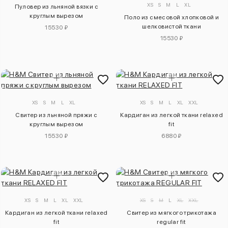
XS
S
M
L
XL
Пуловер из льняной вязки с
круглым вырезом
Поло из смесовой хлопковой и
шелковистой ткани
15530 ₽
15530 ₽
XS
S
M
L
XL
XS
S
M
L
XL
XXL
Свитер из льняной пряжи с
Кардиган из легкой ткани relaxed
круглым вырезом
fit
15530 ₽
6880 ₽
XS
S
M
L
XL
XXL
XS
S
M
L
XL
XXL
Кардиган из легкой ткани relaxed
Свитер из мягкого трикотажа
fit
regular fit