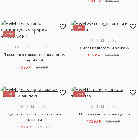
3840 ₽
11800 ₽
–36%
–45%
XS
S
M
L
XL
XS
S
M
L
XL
XXL
Жилет из шерсти и альпаки
Джемпер с жаккардовым узором
8820 ₽
13570 ₽
regular fit
4690 ₽
8460 ₽
–25%
–25%
XS
S
M
L
XL
XS
S
M
L
XL
Джемпер из смеси шерсти и
Поло из хлопка и лиоцелла
альпаки
10290 ₽
13570 ₽
13270 ₽
17500 ₽