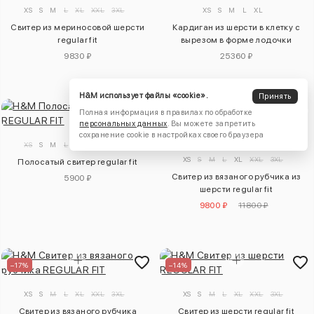
XS
S
M
L
XL
XXL
3XL
XS
S
M
L
XL
Свитер из мериносовой шерсти
Кардиган из шерсти в клетку с
regular fit
вырезом в форме лодочки
9830 ₽
25360 ₽
H&M использует файлы «cookie».
Принять
Полная информация в правилах по обработке
персональных данных
. Вы можете запретить
–17%
сохранение cookie в настройках своего браузера
XS
S
M
L
XL
XXL
3XL
XS
S
M
L
XL
XXL
3XL
Полосатый свитер regular fit
Свитер из вязаного рубчика из
5900 ₽
шерсти regular fit
9800 ₽
11800 ₽
–17%
–14%
XS
S
M
L
XL
XXL
3XL
XS
S
M
L
XL
XXL
3XL
Свитер из вязаного рубчика
Свитер из шерсти regular fit