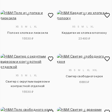
XS
S
M
L
XL
XS
S
M
L
XL
Поло из хлопка и лиоксила
Кардиган из хлопка в полоску
15530 ₽
23400 ₽
XS
S
M
L
XL
XXL
XS
S
M
L
XL
Свитер свободного кроя
Свитер с округлым вырезом и
6880 ₽
контрастной отделкой
15530 ₽