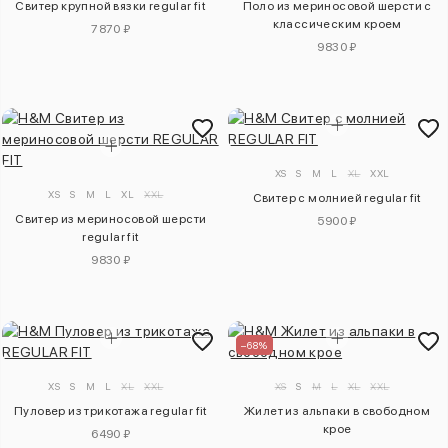
Свитер крупной вязки regular fit
Поло из мериносовой шерсти с
классическим кроем
7870 ₽
9830 ₽
XS
S
M
L
XL
XXL
XS
S
M
L
XL
XXL
Свитер с молнией regular fit
Свитер из мериносовой шерсти
5900 ₽
regular fit
9830 ₽
–68%
XS
S
M
L
XL
XXL
XS
S
M
L
XL
XXL
Пуловер из трикотажа regular fit
Жилет из альпаки в свободном
крое
6490 ₽