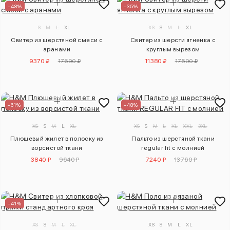
–48%
–35%
S
M
L
XL
XS
S
M
L
XL
Свитер из шерстяной смеси с
Свитер из шерсти ягненка с
аранами
круглым вырезом
9370 ₽
17690 ₽
11380 ₽
17500 ₽
–61%
–48%
XS
S
M
L
XL
XS
S
M
L
XL
XXL
3XL
Плюшевый жилет в полоску из
Пальто из шерстяной ткани
ворсистой ткани
regular fit с молнией
3840 ₽
9640 ₽
7240 ₽
13760 ₽
–41%
XS
S
M
L
XL
XS
S
M
L
XL