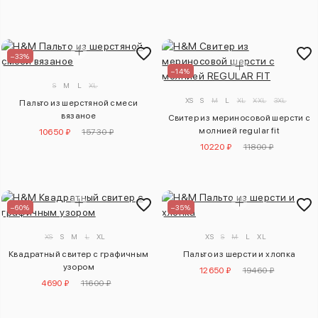
–33%
–14%
S
M
L
XL
XS
S
M
L
XL
XXL
3XL
Пальто из шерстяной смеси
вязаное
Свитер из мериносовой шерсти с
молнией regular fit
10650 ₽
15730 ₽
10220 ₽
11800 ₽
–60%
–35%
XS
S
M
L
XL
XS
S
M
L
XL
Квадратный свитер с графичным
Пальто из шерсти и хлопка
узором
12650 ₽
19460 ₽
4690 ₽
11600 ₽