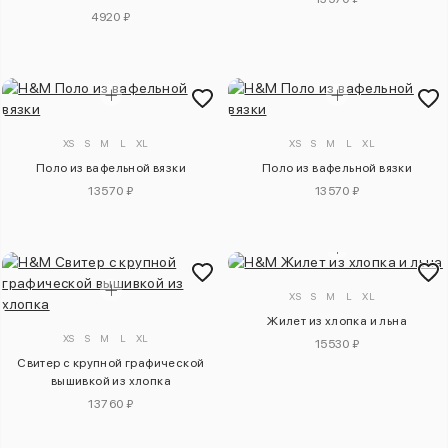
4920 ₽
XS
S
M
L
XL
XS
S
M
L
XL
Поло из вафельной вязки
Поло из вафельной вязки
13570 ₽
13570 ₽
XS
S
M
L
XL
Жилет из хлопка и льна
XS
S
M
L
XL
15530 ₽
Свитер с крупной графической
вышивкой из хлопка
13760 ₽