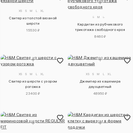
XS
S
M
L
XL
S
M
L
Свитер из толстой вязаной
шерсти
Кардиган из рубчикового
трикотажа свободного кроя
15530 ₽
8460 ₽
XS
S
M
L
XL
XS
S
M
L
XL
Свитер из шерсти с узором
Джемпер из кашемира
рогожка
двухцветный
23400 ₽
48950 ₽