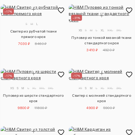
–17%
–31%
S
M
L
XS
S
M
L
XL
XXL
3XL
Свитер из рубчатой ткани
прямого кроя
Пуловер из тонкой вязаной ткани
стандартного кроя
7030 ₽
8460 ₽
3410 ₽
4920 ₽
–17%
–17%
XS
S
M
L
XL
XXL
3XL
XS
S
M
L
XL
XXL
3XL
Пуловер из шерсти стандартного
Свитер с молнией стандартного
кроя
кроя
9800 ₽
11800 ₽
4900 ₽
5900 ₽