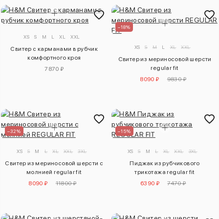
–18%
XS
S
M
L
XL
XXL
XS
S
M
L
XL
XXL
Свитер с карманами в рубчик
комфортного кроя
Свитер из мериносовой шерсти
regular fit
7870 ₽
8090 ₽
9830 ₽
–32%
–15%
XS
S
M
L
XL
XXL
3XL
XS
S
M
L
XL
XXL
3XL
Свитер из мериносовой шерсти с
Пиджак из рубчикового
молнией regular fit
трикотажа regular fit
8090 ₽
11800 ₽
6390 ₽
7470 ₽