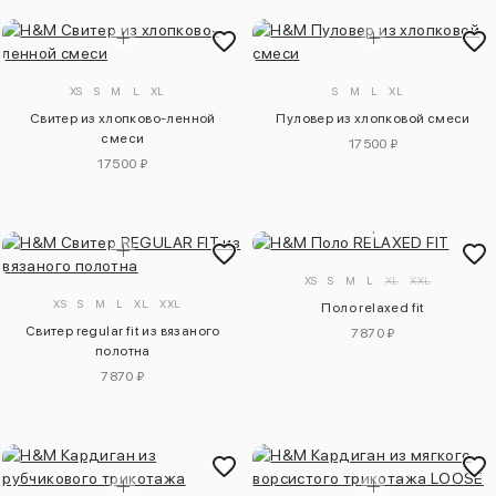
XS
S
M
L
XL
S
M
L
XL
Свитер из хлопково-ленной
Пуловер из хлопковой смеси
смеси
17500 ₽
17500 ₽
XS
S
M
L
XL
XXL
XS
S
M
L
XL
XXL
Поло relaxed fit
Свитер regular fit из вязаного
7870 ₽
полотна
7870 ₽