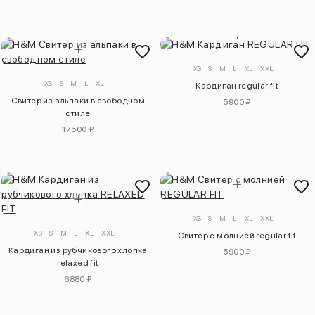
XS
S
M
L
XL
XXL
XS
S
M
L
XL
Кардиган regular fit
Свитер из альпаки в свободном
5900 ₽
стиле
17500 ₽
XS
S
M
L
XL
XXL
XS
S
M
L
XL
XXL
Свитер с молнией regular fit
Кардиган из рубчикового хлопка
5900 ₽
relaxed fit
6880 ₽