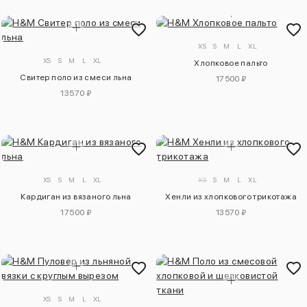
XS
S
M
L
XL
XS
S
M
L
XL
Хлопковое пальто
Свитер поло из смеси льна
17500 ₽
13570 ₽
XS
S
M
L
XL
XS
S
M
L
XL
Кардиган из вязаного льна
Хенли из хлопкового трикотажа
17500 ₽
13570 ₽
XS
S
M
L
XL