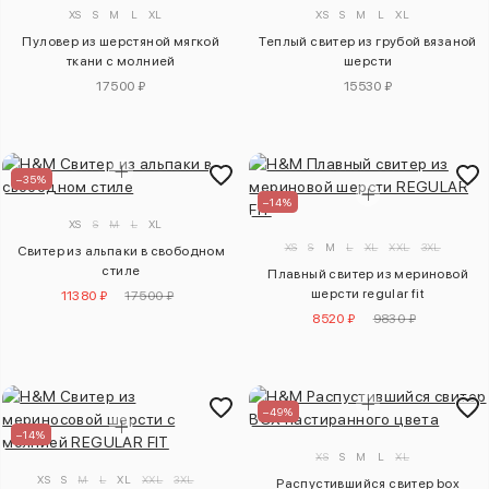
XS
S
M
L
XL
XS
S
M
L
XL
Пуловер из шерстяной мягкой
Теплый свитер из грубой вязаной
ткани с молнией
шерсти
17500 ₽
15530 ₽
–35%
–14%
XS
S
M
L
XL
XS
S
M
L
XL
XXL
3XL
Свитер из альпаки в свободном
стиле
Плавный свитер из мериновой
шерсти regular fit
11380 ₽
17500 ₽
8520 ₽
9830 ₽
–49%
–14%
XS
S
M
L
XL
XS
S
M
L
XL
XXL
3XL
Распустившийся свитер box