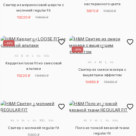
настиранного цвета
Свитер из мериносовой шерсти с
молнией regular fit
5970 ₽
11600 ₽
10220 ₽
11800 ₽
–48%
–46%
XS
S
M
L
XL
XXL
XS
S
M
L
XL
Кардиган loose fit из смесовой
альпаки
Свитер из смеси мохера с
выцветшим эффектом
10220 ₽
19460 ₽
10650 ₽
19460 ₽
XS
S
M
L
XL
XXL
3XL
XS
S
M
L
XL
XXL
Свитер с молнией regular fit
Поло из тонкой вязаной ткани
regular fit
5900 ₽