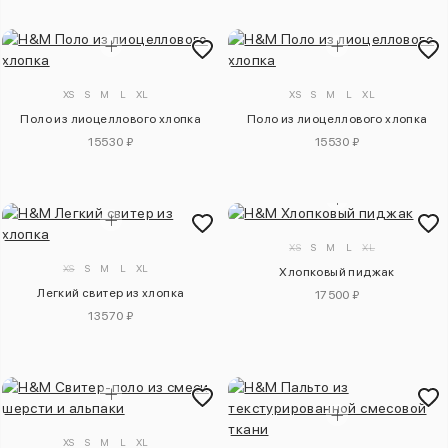
XS
S
M
L
XL
XS
S
M
L
XL
Поло из лиоцеллового хлопка
Поло из лиоцеллового хлопка
15530 ₽
15530 ₽
XS
S
M
L
XL
XS
S
M
L
XL
Хлопковый пиджак
Легкий свитер из хлопка
17500 ₽
13570 ₽
XS
S
M
L
XL