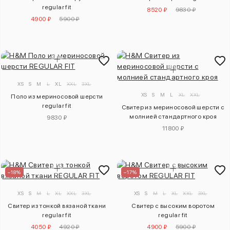
regular fit
8520 ₽
9830 ₽
4900 ₽
5900 ₽
XS
S
M
L
XL
XXL
3XL
XS
S
M
L
XL
XXL
Поло из мериносовой шерсти
regular fit
Свитер из мериносовой шерсти с
молнией стандартного кроя
9830 ₽
11800 ₽
–18%
–17%
XS
S
M
L
XL
XXL
3XL
XS
S
M
L
XL
XXL
3XL
Свитер из тонкой вязаной ткани
Свитер с высоким воротом
regular fit
regular fit
4050 ₽
4920 ₽
4900 ₽
5900 ₽