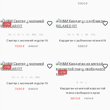
5900 ₽
–17%
XS
S
M
L
XL
XXL
3XL
XS
S
M
L
XL
XXL
Свитер с молнией regular fit
Кардиган с рубчиком relaxed fit
7030 ₽
8460 ₽
6880 ₽
–17%
–21%
XS
S
M
L
XL
XXL
S
M
L
Свитер с молнией regular fit
Кардиган из мягкой ворсистой
7030 ₽
8460 ₽
ткани свободного кроя
5970 ₽
7470 ₽