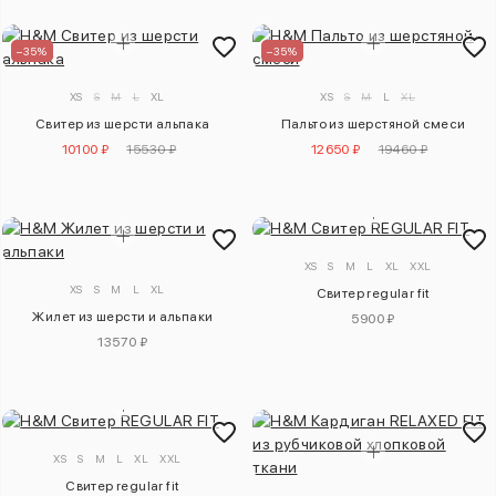
–35%
–35%
XS
S
M
L
XL
XS
S
M
L
XL
Свитер из шерсти альпака
Пальто из шерстяной смеси
10100 ₽
15530 ₽
12650 ₽
19460 ₽
XS
S
M
L
XL
XXL
XS
S
M
L
XL
Свитер regular fit
Жилет из шерсти и альпаки
5900 ₽
13570 ₽
XS
S
M
L
XL
XXL
Свитер regular fit