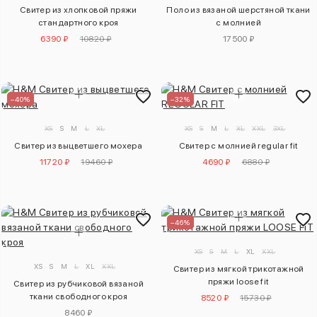
Свитер из хлопковой пряжи
Поло из вязаной шерстяной ткани
стандартного кроя
с молнией
6390 ₽
10820 ₽
17500 ₽
–40%
–32%
XS
S
M
L
XL
XS
S
M
L
XL
XXL
3XL
Свитер из выцветшего мохера
Свитер с молнией regular fit
11720 ₽
19460 ₽
4690 ₽
6880 ₽
–46%
XS
S
M
L
XL
XXL
XS
S
M
L
XL
XXL
Свитер из мягкой трикотажной
пряжи loose fit
Свитер из рубчиковой вязаной
ткани свободного кроя
8520 ₽
15730 ₽
8460 ₽