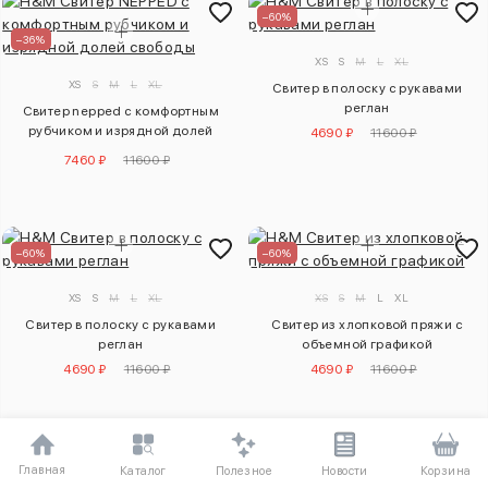
–60%
–36%
XS
S
M
L
XL
XS
S
M
L
XL
Свитер в полоску с рукавами
реглан
Свитер nepped с комфортным
рубчиком и изрядной долей
4690 ₽
11600 ₽
свободы
7460 ₽
11600 ₽
–60%
–60%
XS
S
M
L
XL
XS
S
M
L
XL
Свитер в полоску с рукавами
Свитер из хлопковой пряжи с
реглан
объемной графикой
4690 ₽
11600 ₽
4690 ₽
11600 ₽
–50%
Главная
Полезное
Каталог
Новости
Корзина
–50%