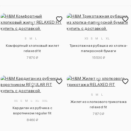
S
M
L
XS
S
M
L
XL
Комфортный хлопковый жилет
Трикотажная рубашка из хлопка-
relaxed fit
папиросной бумаги
7870 ₽
15530 ₽
S
M
L
XS
S
M
L
XL
XXL
Жилет из хлопкового трикотажа
relaxed fit
Кардиган из рубчика с
воротником regular fit
7870 ₽
8460 ₽