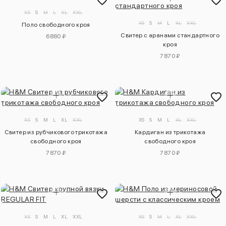
XS
S
M
L
XL
XXL
XS
S
M
L
XL
XXL
Поло свободного кроя
Свитер с аранами стандартного
6880 ₽
кроя
7870 ₽
XS
S
M
L
XL
XXL
XS
S
M
L
XL
XXL
Свитер из рубчикового трикотажа
Кардиган из трикотажа
свободного кроя
свободного кроя
7870 ₽
7870 ₽
XS
S
M
L
XL
XXL
XS
S
M
L
XL
XXL