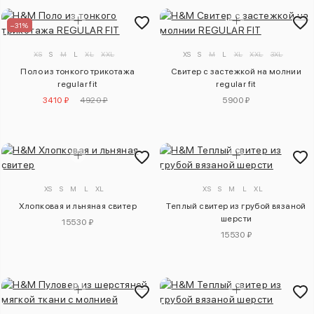
–31%
XS
S
M
L
XL
XXL
XS
S
M
L
XL
XXL
3XL
Поло из тонкого трикотажа
Свитер с застежкой на молнии
regular fit
regular fit
3410 ₽
4920 ₽
5900 ₽
XS
S
M
L
XL
XS
S
M
L
XL
Хлопковая и льняная свитер
Теплый свитер из грубой вязаной
шерсти
15530 ₽
15530 ₽