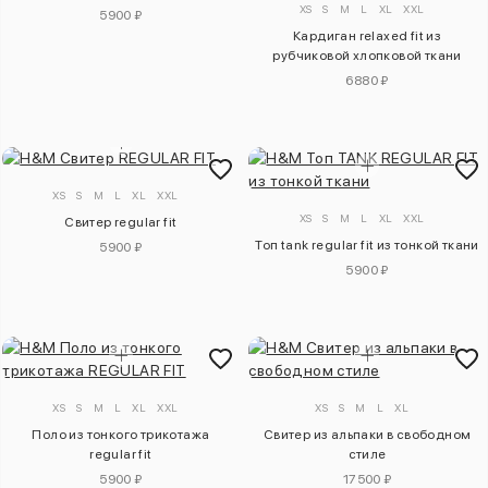
XS
S
M
L
XL
XXL
5900 ₽
Кардиган relaxed fit из
рубчиковой хлопковой ткани
6880 ₽
XS
S
M
L
XL
XXL
XS
S
M
L
XL
XXL
Свитер regular fit
Топ tank regular fit из тонкой ткани
5900 ₽
5900 ₽
XS
S
M
L
XL
XXL
XS
S
M
L
XL
Поло из тонкого трикотажа
Свитер из альпаки в свободном
regular fit
стиле
5900 ₽
17500 ₽