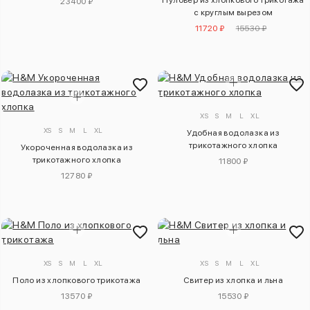
Пуловер из хлопкового трикотажа
23400 ₽
с круглым вырезом
11720 ₽
15530 ₽
XS
S
M
L
XL
XS
S
M
L
XL
Удобная водолазка из
трикотажного хлопка
Укороченная водолазка из
трикотажного хлопка
11800 ₽
12780 ₽
XS
S
M
L
XL
XS
S
M
L
XL
Поло из хлопкового трикотажа
Свитер из хлопка и льна
13570 ₽
15530 ₽