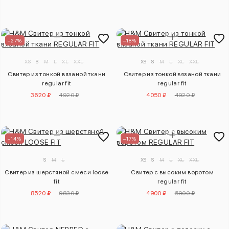
–27%
–18%
XS
S
M
L
XL
XXL
XS
S
M
L
XL
XXL
Свитер из тонкой вязаной ткани
Свитер из тонкой вязаной ткани
regular fit
regular fit
3620 ₽
4920 ₽
4050 ₽
4920 ₽
–14%
–17%
S
M
L
XS
S
M
L
XL
XXL
Свитер из шерстяной смеси loose
Свитер с высоким воротом
fit
regular fit
8520 ₽
9830 ₽
4900 ₽
5900 ₽