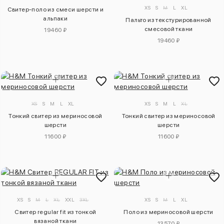
XS
S
M
L
XL
Свитер-поло из смеси шерсти и
альпаки
Пальто из текстурированной
смесовой ткани
19460 ₽
19460 ₽
XS
S
M
L
XL
XS
S
M
L
XL
Тонкий свитер из мериносовой
Тонкий свитер из мериносовой
шерсти
шерсти
11600 ₽
11600 ₽
XS
S
M
L
XL
XXL
3XL
XS
S
M
L
XL
Свитер regular fit из тонкой
Поло из мериносовой шерсти
вязаной ткани
13570 ₽