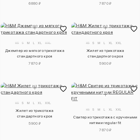
6880 ₽
7870 ₽
XS
S
M
L
XL
XXL
XS
S
M
L
XL
XXL
Джемпер из мягкого трикотажа
Жилет из трикотажа
стандартного кроя
стандартного кроя
7870 ₽
5900 ₽
XS
S
M
L
XL
XXL
XS
S
M
L
XL
XXL
Жилет из трикотажа
стандартного кроя
Свитер из трикотажа с кручеными
нитями regular fit
5900 ₽
7870 ₽