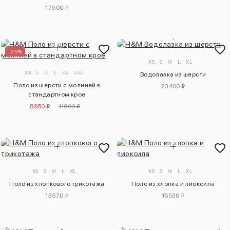
17500 ₽
–25%
XS
S
M
L
XL
XS
S
M
L
XL
XXL
Водолазка из шерсти
Поло из шерсти с молнией в
23400 ₽
стандартном крое
8950 ₽
11800 ₽
XS
S
M
L
XL
XS
S
M
L
XL
Поло из хлопкового трикотажа
Поло из хлопка и лиоксила
13570 ₽
15530 ₽