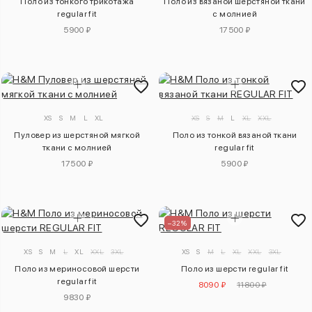
Поло из тонкого трикотажа
Поло из вязаной шерстяной ткани
regular fit
с молнией
5900 ₽
17500 ₽
XS
S
M
L
XL
XS
S
M
L
XL
XXL
Пуловер из шерстяной мягкой
Поло из тонкой вязаной ткани
ткани с молнией
regular fit
17500 ₽
5900 ₽
–32%
XS
S
M
L
XL
XXL
3XL
XS
S
M
L
XL
XXL
3XL
Поло из мериносовой шерсти
Поло из шерсти regular fit
regular fit
8090 ₽
11800 ₽
9830 ₽