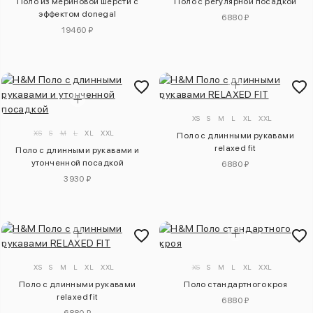
Поло из мериновой шерсти с
Поло с регулярной посадкой
эффектом donegal
6880 ₽
19460 ₽
XS
S
M
L
XL
XXL
XS
S
M
L
XL
XXL
Поло с длинными рукавами
relaxed fit
Поло с длинными рукавами и
утонченной посадкой
6880 ₽
3930 ₽
XS
S
M
L
XL
XXL
XS
S
M
L
XL
XXL
Поло с длинными рукавами
Поло стандартного кроя
relaxed fit
6880 ₽