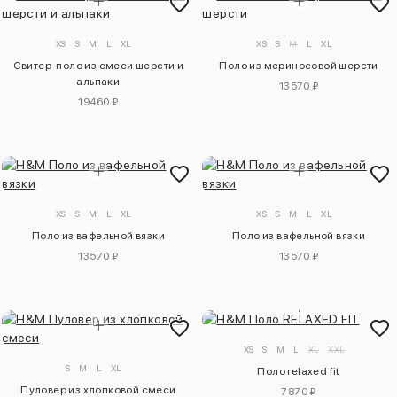
XS
S
M
L
XL
XS
S
M
L
XL
Свитер-поло из смеси шерсти и
Поло из мериносовой шерсти
альпаки
13570 ₽
19460 ₽
XS
S
M
L
XL
XS
S
M
L
XL
Поло из вафельной вязки
Поло из вафельной вязки
13570 ₽
13570 ₽
XS
S
M
L
XL
XXL
S
M
L
XL
Поло relaxed fit
Пуловер из хлопковой смеси
7870 ₽