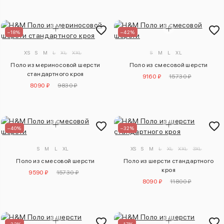
–18%
–42%
XS
S
M
L
XL
XXL
S
M
L
XL
Поло из мериносовой шерсти
Поло из смесовой шерсти
стандартного кроя
9160 ₽
15730 ₽
8090 ₽
9830 ₽
–40%
–32%
S
M
L
XL
XS
S
M
L
XL
XXL
3XL
Поло из смесовой шерсти
Поло из шерсти стандартного
кроя
9590 ₽
15730 ₽
8090 ₽
11800 ₽