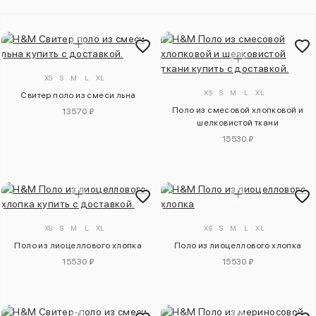
XS
S
M
L
XL
XS
S
M
L
XL
Свитер поло из смеси льна
Поло из смесовой хлопковой и
13570 ₽
шелковистой ткани
15530 ₽
XS
S
M
L
XL
XS
S
M
L
XL
Поло из лиоцеллового хлопка
Поло из лиоцеллового хлопка
15530 ₽
15530 ₽