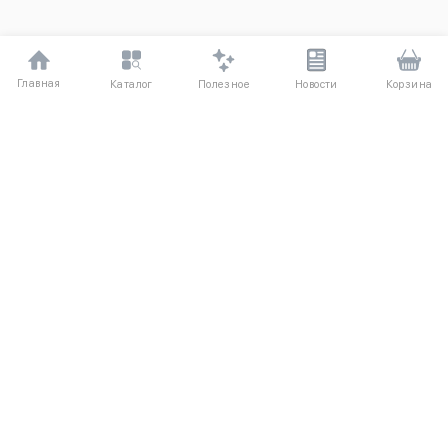
Главная
Полезное
Каталог
Новости
Корзина
ДЛЯ ПОКУПАТЕЛЕЙ
Частые вопросы
О компании
Способы оплаты
Соглашение
Доставка
Агентский договор
Обмен и возврат
Отзывы
КАТАЛОГ
КОНТАКТЫ