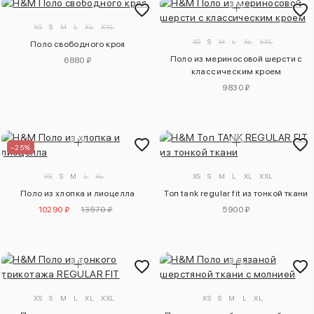
XS
S
M
L
XL
XXL
XS
S
M
L
XL
XXL
Поло свободного кроя
Поло из мериносовой шерсти с
6880 ₽
классическим кроем
9830 ₽
–25%
XS
S
M
L
XL
XS
S
M
L
XL
XXL
Поло из хлопка и лиоцелла
Топ tank regular fit из тонкой ткани
10290 ₽
13570 ₽
5900 ₽
XS
S
M
L
XL
XXL
XS
S
M
L
XL