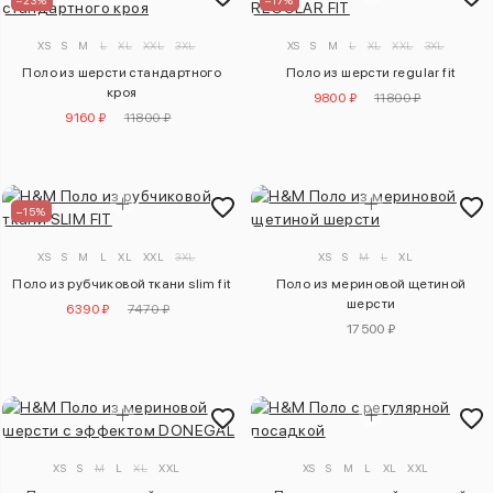
–23%
–17%
XS
S
M
L
XL
XXL
3XL
XS
S
M
L
XL
XXL
3XL
Поло из шерсти стандартного
Поло из шерсти regular fit
кроя
9800 ₽
11800 ₽
9160 ₽
11800 ₽
–15%
XS
S
M
L
XL
XXL
3XL
XS
S
M
L
XL
Поло из рубчиковой ткани slim fit
Поло из мериновой щетиной
шерсти
6390 ₽
7470 ₽
17500 ₽
XS
S
M
L
XL
XXL
XS
S
M
L
XL
XXL