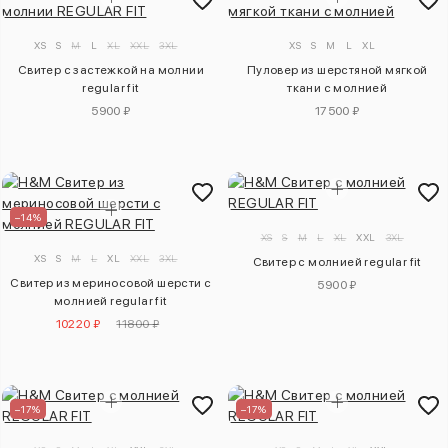
XS
S
M
L
XL
XXL
3XL
XS
S
M
L
XL
Свитер с застежкой на молнии
Пуловер из шерстяной мягкой
regular fit
ткани с молнией
5900 ₽
17500 ₽
–14%
XS
S
M
L
XL
XXL
3XL
XS
S
M
L
XL
XXL
3XL
Свитер с молнией regular fit
Свитер из мериносовой шерсти с
5900 ₽
молнией regular fit
10220 ₽
11800 ₽
–17%
–17%