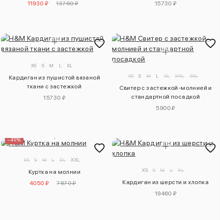
11930 ₽
13760 ₽
15730 ₽
XS
S
M
L
XL
XS
S
M
L
XL
XXL
3XL
Кардиган из пушистой вязаной
ткани с застежкой
Свитер с застежкой-молнией и
стандартной посадкой
15730 ₽
5900 ₽
–49%
XS
S
M
L
XL
XXL
XS
S
M
L
XL
Куртка на молнии
Кардиган из шерсти и хлопка
4050 ₽
7870 ₽
19460 ₽