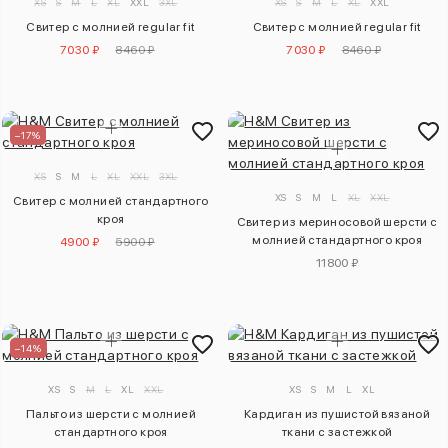
XS
S
M
L
XL
XXL
3XL
XS
S
M
L
XL
XXL
Свитер с молнией regular fit
Свитер с молнией regular fit
7030 ₽
8460 ₽
7030 ₽
8460 ₽
–17%
XS
S
M
L
XL
XXL
3XL
XS
S
M
L
XL
XXL
Свитер с молнией стандартного
кроя
Свитер из мериносовой шерсти с
молнией стандартного кроя
4900 ₽
5900 ₽
11800 ₽
–14%
XS
S
M
L
XL
XXL
XS
S
M
L
XL
Пальто из шерсти с молнией
Кардиган из пушистой вязаной
стандартного кроя
ткани с застежкой