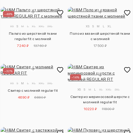
–48%
XS
S
M
L
XL
XXL
3XL
XS
S
M
L
XL
Пальто из шерстяной ткани
Поло из вязаной шерстяной ткани
regular fit с молнией
с молнией
7240 ₽
13760 ₽
17500 ₽
–32%
–14%
XS
S
M
L
XL
XXL
3XL
XS
S
M
L
XL
XXL
3XL
Свитер с молнией regular fit
Свитер из мериносовой шерсти с
4690 ₽
6880 ₽
молнией regular fit
10220 ₽
11800 ₽