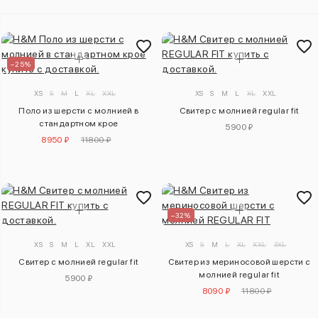
–25%
XS
S
M
L
XL
XXL
XS
S
M
L
XL
XXL
Поло из шерсти с молнией в
Свитер с молнией regular fit
стандартном крое
5900 ₽
8950 ₽
11800 ₽
–32%
XS
S
M
L
XL
XXL
XS
S
M
L
XL
XXL
3XL
Свитер с молнией regular fit
Свитер из мериносовой шерсти с
молнией regular fit
5900 ₽
8090 ₽
11800 ₽