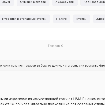
Обувь
Сумки и рюкзаки
Аксессуары
Карнавальны
Пуховики и стеганные куртки
Пальто
Куртки
Жиле
Товаров: 0
тегории пока нет товаров, выберите другую категорию или воспользуйт
ными изделиями из искусственной кожи от H&M. В нашем инт
ек от 1½ до 6 лет, идеально подходящие для создания стиль