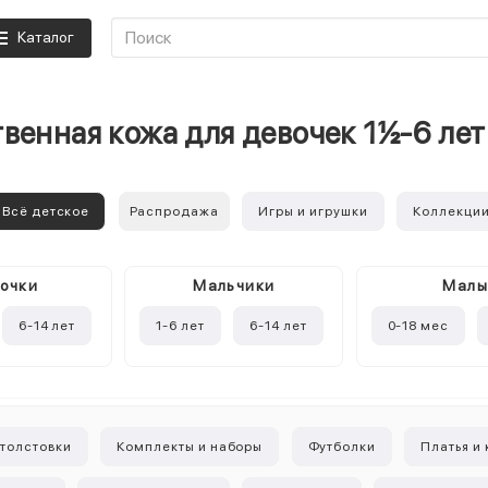
Каталог
венная кожа для девочек 1½-6 ле
Всё детское
Распродажа
Игры и игрушки
Коллекци
очки
Mальчики
Мал
6-14 лет
1-6 лет
6-14 лет
0-18 мес
 толстовки
Комплекты и наборы
Футболки
Платья и