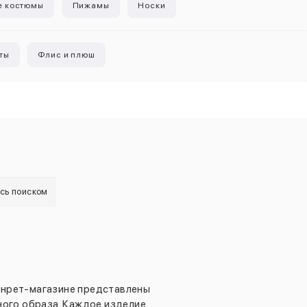
е костюмы
Пижамы
Носки
ты
Флис и плюш
есь поиском
енрет-магазине представлены
ного образа. Каждое изделие