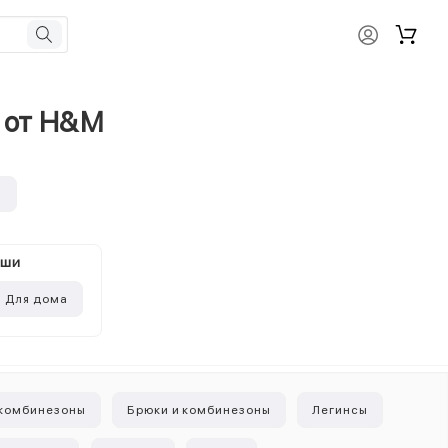
т от H&M
и
ыши
Для дома
 комбинезоны
Брюки и комбинезоны
Легинсы