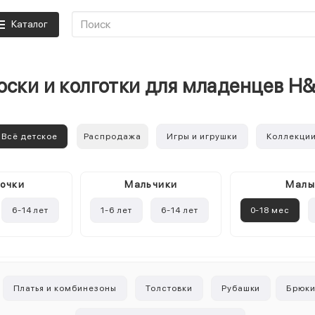
Каталог
оски и колготки для младенцев H
Всё детское
Распродажа
Игры и игрушки
Коллекци
очки
Mальчики
Мал
6-14 лет
1-6 лет
6-14 лет
0-18 мес
Платья и комбинезоны
Толстовки
Рубашки
Брюк