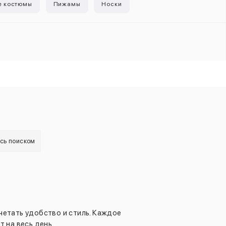
е костюмы
Пижамы
Носки
есь поиском
четать удобство и стиль. Каждое
 на весь день.