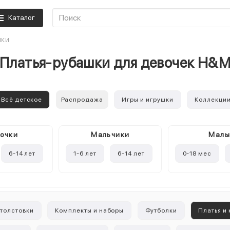
Каталог
ШКИ
Платья-рубашки для девочек H&
Всё детское
Распродажа
Игры и игрушки
Коллекци
очки
Mальчики
Мал
6-14 лет
1-6 лет
6-14 лет
0-18 мес
 толстовки
Комплекты и наборы
Футболки
Платья и