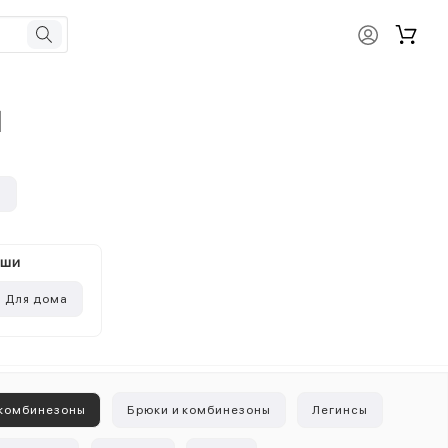
M
и
ыши
Для дома
 комбинезоны
Брюки и комбинезоны
Легинсы