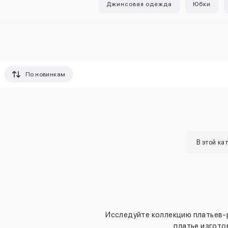
Джинсовая одежда
Юбки
По новинкам
В этой ка
Исследуйте коллекцию платьев-р
платье изгото