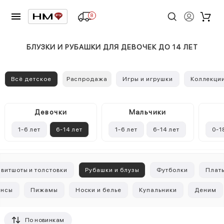
8
БЛУЗКИ И РУБАШКИ ДЛЯ ДЕВОЧЕК ДО 14 ЛЕТ
Всё детское
Распродажа
Игры и игрушки
Коллекци
Девочки
Mальчики
1-6 лет
6-14 лет
1-6 лет
6-14 лет
0-1
витшоты и толстовки
Рубашки и блузы
Футболки
Плать
инсы
Пижамы
Носки и белье
Купальники
Деним
По новинкам