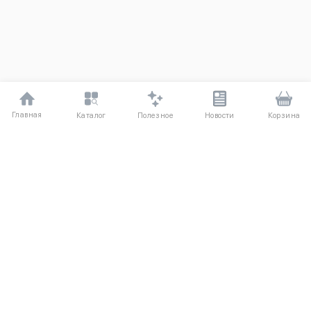
Главная
Полезное
Каталог
Новости
Корзина
ДЛЯ ПОКУПАТЕЛЕЙ
Частые вопросы
О компании
Способы оплаты
Соглашение
Доставка
Агентский договор
Обмен и возврат
Отзывы