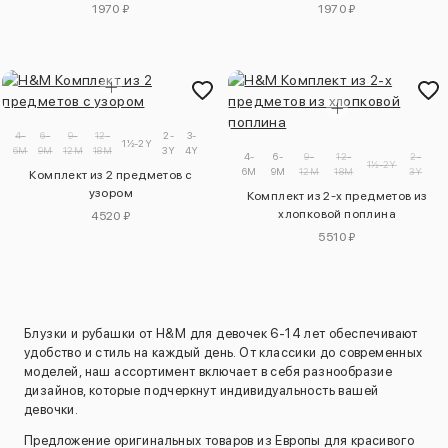
1970 ₽
1970 ₽
4-
6-
9-
12-
2-
3-
1½-2Y
6M
9M
12M
18M
3Y
4Y
4-
6-
9-
12-
2-
1½-2Y
6M
9M
12M
18M
3Y
Комплект из 2 предметов с
узором
Комплект из 2-х предметов из
хлопковой поплина
4520 ₽
5510 ₽
Блузки и рубашки от H&M для девочек 6-14 лет обеспечивают
удобство и стиль на каждый день. От классики до современных
моделей, наш ассортимент включает в себя разнообразие
дизайнов, которые подчеркнут индивидуальность вашей
девочки.
Предложение оригинальных товаров из Европы для красивого