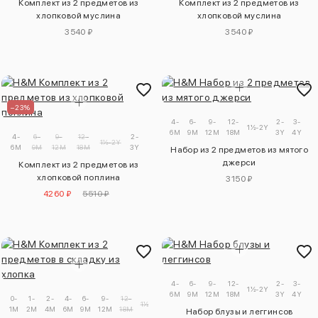
Комплект из 2 предметов из
Комплект из 2 предметов из
хлопковой муслина
хлопковой муслина
3540 ₽
3540 ₽
–23%
4-
6-
9-
12-
2-
3-
1½-2Y
6M
9M
12M
18M
3Y
4Y
4-
6-
9-
12-
2-
1½-2Y
6M
9M
12M
18M
3Y
Набор из 2 предметов из мятого
джерси
Комплект из 2 предметов из
хлопковой поплина
3150 ₽
4260 ₽
5510 ₽
4-
6-
9-
12-
2-
3-
1½-2Y
6M
9M
12M
18M
3Y
4Y
0-
1-
2-
4-
6-
9-
12-
2-
1½-2Y
1M
2M
4M
6M
9M
12M
18M
3Y
Набор блузы и леггинсов