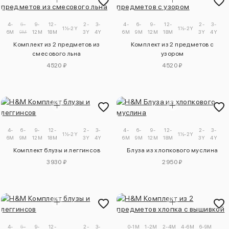
4-
6-
9-
12-
2-
3-
4-
6-
9-
12-
2-
3-
1½-2Y
1½-2Y
6M
9M
12M
18M
3Y
4Y
6M
9M
12M
18M
3Y
4Y
Комплект из 2 предметов из
Комплект из 2 предметов с
смесового льна
узором
4520 ₽
4520 ₽
4-
6-
9-
12-
2-
3-
4-
6-
9-
12-
2-
3-
1½-2Y
1½-2Y
6M
9M
12M
18M
3Y
4Y
6M
9M
12M
18M
3Y
4Y
Комплект блузы и леггинсов
Блуза из хлопкового муслина
3930 ₽
2950 ₽
4-
6-
9-
12-
2-
3-
0-1M
1-2M
2-4M
4-6M
6-9M