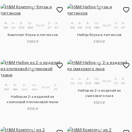
4-
6-
9-
12-
2-
3-
4-
6-
9-
12-
2-
3-
1½-2Y
1½-2Y
6M
9M
12M
18M
3Y
4Y
6M
9M
12M
18M
3Y
4Y
Комплект блузы и леггинсов
Набор блузы и леггинсов
3930 ₽
3930 ₽
4-
6-
9-
12-
2-
3-
1½-2Y
6M
9M
12M
18M
3Y
4Y
4-
6-
9-
12-
2-
1½-2Y
6M
9M
12M
18M
3Y
Набор из 2-х изделий из
смесового льна
Набор из 2-х изделий из
хлопковой поплиновой ткани
4520 ₽
5510 ₽