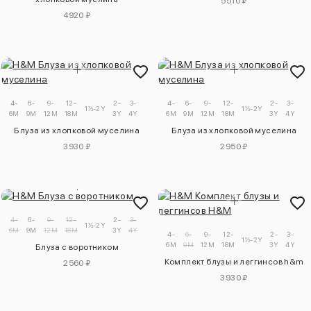
5510 ₽
4920 ₽
4-
6-
9-
12-
2-
3-
4-
6-
9-
12-
2-
3-
1½-2Y
1½-2Y
6M
9M
12M
18M
3Y
4Y
6M
9M
12M
18M
3Y
4Y
Блуза из хлопковой муселина
Блуза из хлопковой муселина
3930 ₽
2950 ₽
4-
6-
9-
12-
2-
3-
1½-2Y
6M
9M
12M
18M
3Y
4Y
4-
6-
9-
12-
2-
3-
1½-2Y
6M
9M
12M
18M
3Y
4Y
Блуза с воротником
Комплект блузы и леггинсов h&m
2560 ₽
3930 ₽