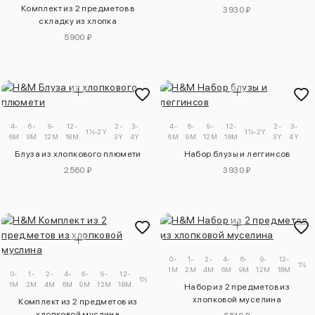
Комплект из 2 предметов в
3930 ₽
складку из хлопка
5900 ₽
4-
6-
9-
12-
2-
3-
4-
6-
9-
12-
2-
3-
1½-2Y
1½-2Y
6M
9M
12M
18M
3Y
4Y
6M
9M
12M
18M
3Y
4Y
Блуза из хлопкового плюмети
Набор блузы и леггинсов
2560 ₽
3930 ₽
0-
1-
2-
4-
6-
9-
12-
1½-2
1M
2M
4M
6M
9M
12M
18M
0-
1-
2-
4-
6-
9-
12-
2-
1½-2Y
1M
2M
4M
6M
9M
12M
18M
3Y
Набор из 2 предметов из
хлопковой муселина
Комплект из 2 предметов из
хлопковой муслина