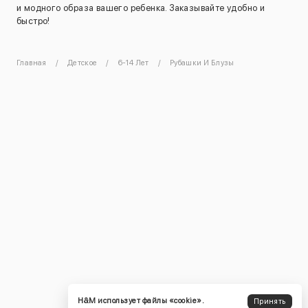
и модного образа вашего ребенка. Заказывайте удобно и
быстро!
Главная
Детское
6-14 Лет
Рубашки И Блузы
H&M использует файлы «cookie».
Принять