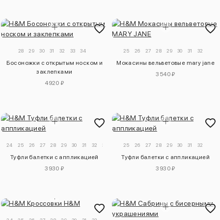
28
29
30
31
32
33
34
25
26
27
28
29
30
31
32
Босоножки с открытым носком и
Мокасины вельветовые mary jane
заклепками
3540 ₽
4920 ₽
24
25
26
27
28
29
30
31
32
33
34
25
26
27
28
29
30
31
32
Туфли балетки с аппликацией
Туфли балетки с аппликацией
3930 ₽
3930 ₽