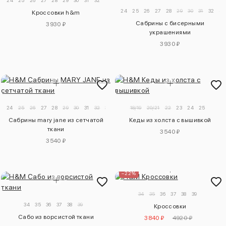
24
25
26
27
28
29
30
31
32
24
25
26
27
28
29
30
31
32
33
Кроссовки h&m
Сабрины с бисерными
3930 ₽
украшениями
3930 ₽
24
25
26
27
28
29
30
31
32
33
34
18/19
20/21
22
23
24
25
Сабрины mary jane из сетчатой
Кеды из холста с вышивкой
ткани
3540 ₽
3540 ₽
–22%
34
35
36
37
38
39
34
35
36
37
38
39
Кроссовки
Сабо из ворсистой ткани
3840 ₽
4920 ₽