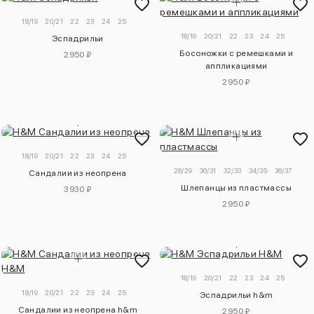
18/19
20/21
22
23
24
25
18/19
20/21
22
23
24
25
Эспадрильи
Босоножки с ремешками и
2950 ₽
аппликациями
2950 ₽
18/19
20/21
22
23
24
25
28/29
30/31
32/33
34/35
36/37
Сандалии из неопрена
Шлепанцы из пластмассы
3930 ₽
2950 ₽
18/19
20/21
22
23
24
25
18/19
20/21
22
23
24
25
Эспадрильи h&m
Сандалии из неопрена h&m
2950 ₽