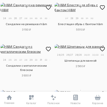
24
25
26
27
28
29
30
31
32
33
34
27
28
29
30
31
32
Сандалии на ремешках h&m
Блестящая обувь с бантом h&m
3150 ₽
5510 ₽
24/25
26/27
28/29
30/31
32/33
34/3
24
25
26
27
28
29
30
31
32
33
34
Шлепанцы для ванной
Сандалии с металлическим
2560 ₽
блеском
3930 ₽
28/29
30/31
32/33
34/35
Главная
Полезное
Каталог
Новости
Корзина
24
25
26
27
28
29
30
31
32
33
34
Шлепанцы для ванной