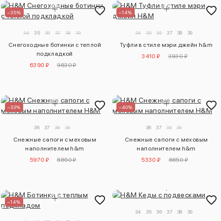
–35%
–14%
34
35
36
37
38
39
34
35
36
37
38
39
Снегоходные ботинки с теплой
Туфли в стиле мэри джейн h&m
подкладкой
3410 ₽
3930 ₽
6390 ₽
9830 ₽
–33%
–40%
36
37
38
39
36
37
38
39
Снежные сапоги с меховым
Снежные сапоги с меховым
наполнителем h&m
наполнителем h&m
5970 ₽
8850 ₽
5330 ₽
8850 ₽
–14%
34
35
36
37
38
39