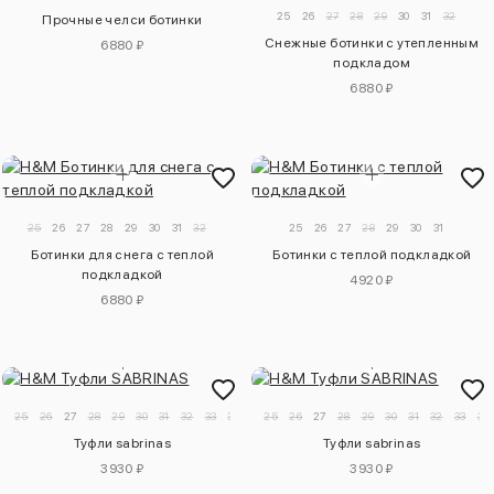
25
26
27
28
29
30
31
32
Прочные челси ботинки
Снежные ботинки с утепленным
6880 ₽
подкладом
6880 ₽
25
26
27
28
29
30
31
32
25
26
27
28
29
30
31
Ботинки для снега с теплой
Ботинки с теплой подкладкой
подкладкой
4920 ₽
6880 ₽
25
26
27
28
29
30
31
32
33
34
25
26
27
28
29
30
31
32
33
34
Туфли sabrinas
Туфли sabrinas
3930 ₽
3930 ₽