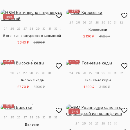
–53%
–45%
24
25
26
27
28
29
30
31
32
33
24
25
26
27
28
29
30
31
32
33
34
Кроссовки
Ботинки на шнуровке с вышивкой
2130 ₽
4520 ₽
3840 ₽
6880 ₽
–54%
–53%
25
26
27
28
29
30
31
24
25
26
27
28
29
30
31
32
33
Высокие кеды
Тканевые кеды
2770 ₽
5900 ₽
1490 ₽
3150 ₽
–53%
–54%
24
25
26
27
28
29
30
31
32
33
34
24
25
26
27
28
29
30
Балетки