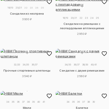
18/19
20/21
22
23
24
25
Сандалии из неопрена
18/19
20/21
22
23
24
25
3930 ₽
Сандалии на ремешках с
леопардовыми аппликациями
2950 ₽
32/33
34/35
36/37
34/35
36/37
38/39
40/41
Прочные спортивные шлепанцы
Сандалии с двумя ремешками
3540 ₽
2560 ₽
34
35
36
37
38
39
40
41
34
35
36
37
38
39
Мюли
Балетки