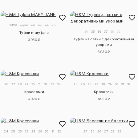
18/19
20/21
22
23
24
25
34
35
36
37
38
39
Туфли mary jane
Туфли из сетки с декоративными
3930 ₽
узорами
3930 ₽
26
27
28
29
30
31
32
33
34
24
25
26
27
28
29
30
31
32
Кроссовки
Кроссовки
4920 ₽
4920 ₽
24
25
26
27
28
29
30
31
32
24
25
26
27
28
29