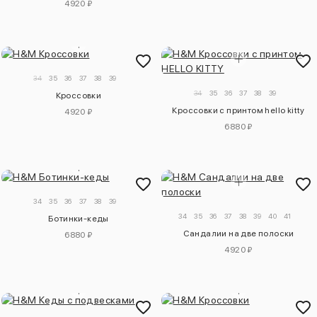
4920 ₽
34
35
36
37
38
39
34
35
36
37
38
39
Кроссовки
Кроссовки с принтом hello kitty
4920 ₽
6880 ₽
34
35
36
37
38
39
34
35
36
37
38
39
40
41
Ботинки-кеды
Сандалии на две полоски
6880 ₽
4920 ₽