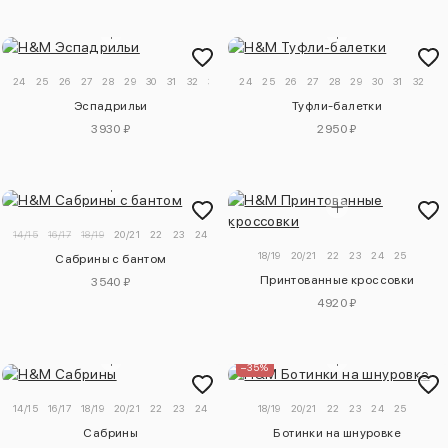
24
25
26
27
28
29
30
31
32
33
34
24
25
26
27
28
29
30
31
32
33
Эспадрильи
Туфли-балетки
3930 ₽
2950 ₽
14/15
16/17
18/19
20/21
22
23
24
25
18/19
20/21
22
23
24
25
Сабрины с бантом
Принтованные кроссовки
3540 ₽
4920 ₽
–35%
14/15
16/17
18/19
20/21
22
23
24
25
18/19
20/21
22
23
24
25
Сабрины
Ботинки на шнуровке