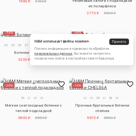
Резиновые сапоги с подкладкой
1490 ₽
3150 ₽
из поларфлиса
2770 ₽
5900 ₽
–54%
–46%
H&M использует файлы «cookie».
Принять
24
25
26
27
28
29
30
31
32
33
34
24
25
26
27
28
29
30
31
32
33
Полная информация в правилах по обработке
Ботинки на шнуровке
Туфли с бантом
персональных данных
. Вы можете запретить
сохранение cookie в настройках своего браузера
3200 ₽
6880 ₽
2130 ₽
3930 ₽
–26%
–14%
36
37
38
39
34
35
36
37
38
39
Мягкие снегоходные ботинки с
Прочные брутальные ботинки
теплой подкладкой
chelsea
6600 ₽
8850 ₽
5970 ₽
6880 ₽