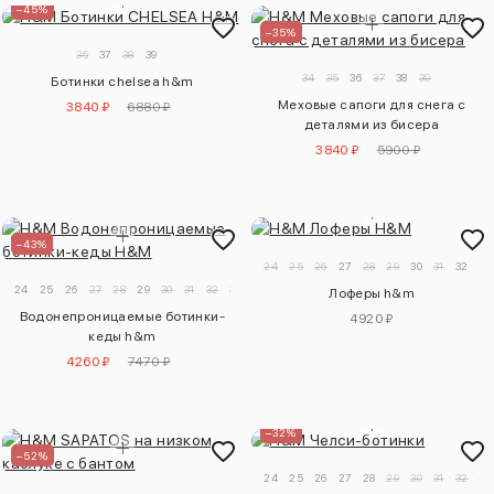
–45%
–35%
36
37
38
39
34
35
36
37
38
39
Ботинки chelsea h&m
Меховые сапоги для снега с
3840 ₽
6880 ₽
деталями из бисера
3840 ₽
5900 ₽
–43%
24
25
26
27
28
29
30
31
32
33
24
25
26
27
28
29
30
31
32
33
34
Лоферы h&m
Водонепроницаемые ботинки-
4920 ₽
кеды h&m
4260 ₽
7470 ₽
–32%
–52%
24
25
26
27
28
29
30
31
32
33