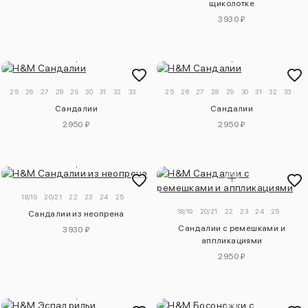
щиколотке
3930 ₽
25
26
27
28
29
30
31
32
33
25
26
27
28
29
30
31
32
33
Сандалии
Сандалии
2950 ₽
2950 ₽
18/19
20/21
22
23
24
25
18/19
20/21
22
23
24
25
Сандалии из неопрена
Сандалии с ремешками и
3930 ₽
аппликациями
2950 ₽