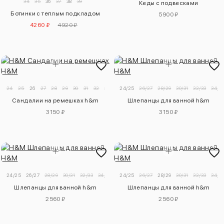
34
35
36
37
38
39
Кеды с подвесками
Ботинки с теплым подкладом
5900 ₽
4260 ₽
4920 ₽
24
25
26
27
28
29
30
31
32
33
34
24/25
26/27
28/29
30/31
32/33
34/3
Сандалии на ремешках h&m
Шлепанцы для ванной h&m
3150 ₽
3150 ₽
24/25
26/27
28/29
30/31
32/33
34/35
24/25
26/27
28/29
30/31
32/33
34/3
Шлепанцы для ванной h&m
Шлепанцы для ванной h&m
2560 ₽
2560 ₽