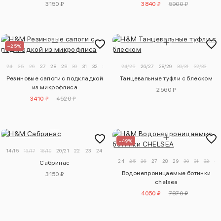
3150 ₽
3840 ₽
5900 ₽
–25%
24
25
26
27
28
29
30
31
32
33
24/25
26/27
28/29
30/31
32/33
Резиновые сапоги с подкладкой
Танцевальные туфли с блеском
из микрофлиса
2560 ₽
3410 ₽
4520 ₽
–49%
14/15
16/17
18/19
20/21
22
23
24
25
24
25
26
27
28
29
30
31
32
33
Сабринас
Водонепроницаемые ботинки
3150 ₽
chelsea
4050 ₽
7870 ₽