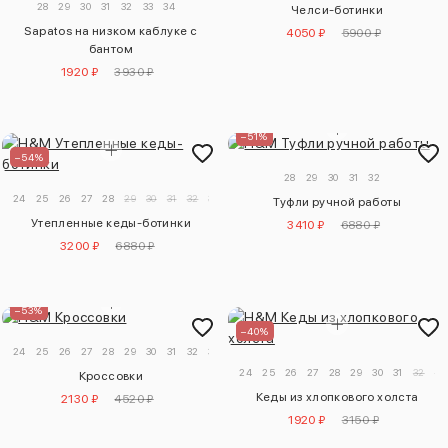
28
29
30
31
32
33
34
Челси-ботинки
Sapatos на низком каблуке с
4050 ₽
5900 ₽
бантом
1920 ₽
3930 ₽
–51%
–54%
28
29
30
31
32
24
25
26
27
28
29
30
31
32
33
34
Туфли ручной работы
Утепленные кеды-ботинки
3410 ₽
6880 ₽
3200 ₽
6880 ₽
–53%
–40%
24
25
26
27
28
29
30
31
32
33
34
24
25
26
27
28
29
30
31
32
33
Кроссовки
Кеды из хлопкового холста
2130 ₽
4520 ₽
1920 ₽
3150 ₽