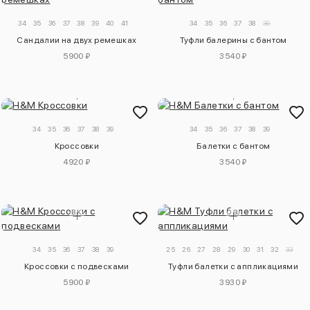
34
35
36
37
38
39
40
41
34
35
36
37
38
39
Сандалии на двух ремешках
Туфли балерины с бантом
5900 ₽
3540 ₽
34
35
36
37
38
39
34
35
36
37
38
39
Кроссовки
Балетки с бантом
4920 ₽
3540 ₽
34
35
36
37
38
39
25
26
27
28
29
30
31
32
33
Кроссовки с подвесками
Туфли балетки с аппликациями
5900 ₽
3930 ₽