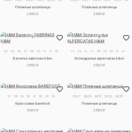
Пляжные шлепанцы
Пляжные шлепанцы
2950 ₽
2950 ₽
24
25
26
27
28
29
30
31
32
33
34
24
25
26
27
28
29
30
31
32
33
Балетки sabrinas h&m
Эспадрильи alpercatas h&m
2950 ₽
3930 ₽
27
28
29
30
31
32
33
34
26/27
28/29
30/31
32/33
34/35
Кроссовки barefoot
Пляжные шлепанцы
4920 ₽
2560 ₽