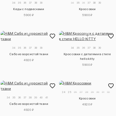
34
35
36
37
38
39
34
35
36
37
38
39
Кеды с подвесками
Кроссовки
5900 ₽
5900 ₽
34
35
36
37
38
39
34
35
36
37
38
39
Сабо из ворсистой ткани
Кроссовки с деталями в стиле
hello kitty
4920 ₽
5900 ₽
24
25
26
27
28
29
30
31
32
34
35
36
37
38
39
40
41
Кроссовки
Сабо из ворсистой ткани
4920 ₽
4920 ₽