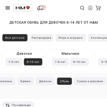
8
ДЕТСКАЯ ОБУВЬ ДЛЯ ДЕВОЧЕК 6-14 ЛЕТ ОТ H&M
Всё детское
Распродажа
Игры и игрушки
Коллекци
Девочки
Mальчики
1-6 лет
6-14 лет
1-6 лет
6-14 лет
0-1
инезоны
Брюки
Джинсы
Обувь
Сумки и рюкзаки
По новинкам