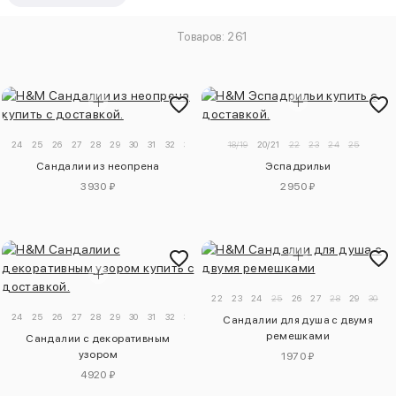
Товаров: 261
24
25
26
27
28
29
30
31
32
33
18/19
20/21
22
23
24
25
Сандалии из неопрена
Эспадрильи
3930 ₽
2950 ₽
22
23
24
25
26
27
28
29
30
31
24
25
26
27
28
29
30
31
32
33
Сандалии для душа с двумя
ремешками
Сандалии с декоративным
узором
1970 ₽
4920 ₽