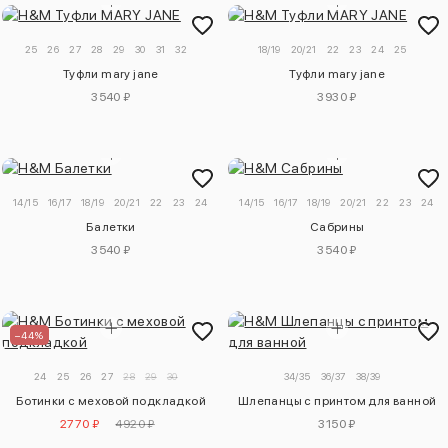
25
26
27
28
29
30
31
32
18/19
20/21
22
23
24
25
Туфли mary jane
Туфли mary jane
3540 ₽
3930 ₽
14/15
16/17
18/19
20/21
22
23
24
25
14/15
16/17
18/19
20/21
22
23
24
Балетки
Сабрины
3540 ₽
3540 ₽
–44%
24
25
26
27
28
29
30
34/35
36/37
38/39
Ботинки с меховой подкладкой
Шлепанцы с принтом для ванной
2770 ₽
4920 ₽
3150 ₽