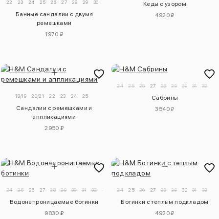
22
23
24
25
26
27
28
29
30
31
Кеды с узором
Банные сандалии с двумя
4920 ₽
ремешками
1970 ₽
24
25
26
27
28
29
30
31
32
33
18/19
20/21
22
23
24
25
Сабрины
Сандалии с ремешками и
3540 ₽
аппликациями
2950 ₽
24
25
26
27
28
29
30
31
32
33
34
24
25
26
27
28
29
30
31
32
33
Водонепроницаемые ботинки
Ботинки с теплым подкладом
9830 ₽
4920 ₽