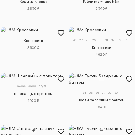
Кеды из хлопка
Туфли mary jane h&m
2950 ₽
3540 ₽
26
27
28
29
30
31
32
33
34
Кроссовки
3930 ₽
Кроссовки
4920 ₽
34/35
36/37
38/39
34
35
36
37
38
39
Шлепанцы с принтом
Туфли балерины с бантом
1970 ₽
3540 ₽