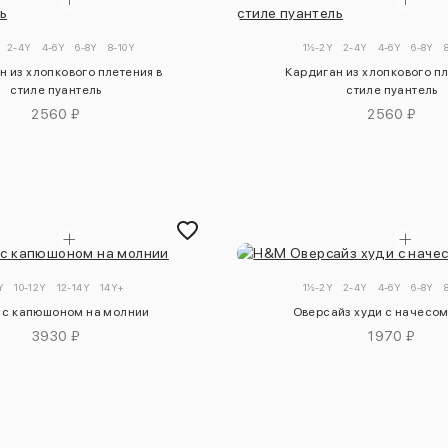
2-4Y
4-6Y
6-8Y
8-10Y
1½-2Y
2-4Y
4-6Y
6-8Y
н из хлопкового плетения в
Кардиган из хлопкового пл
стиле пуантель
стиле пуантель
2560 ₽
2560 ₽
Y
10-12Y
12-14Y
14Y+
1½-2Y
2-4Y
4-6Y
6-8Y
 с капюшоном на молнии
Оверсайз худи с начесом
3930 ₽
1970 ₽