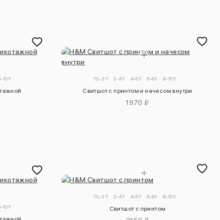
8-10Y
1½-2Y
2-4Y
4-6Y
6-8Y
8-10Y
отажной
Свитшот с принтом и начесом внутри
1970 ₽
1½-2Y
2-4Y
4-6Y
6-8Y
8-10Y
8-10Y
Свитшот с принтом
отажной