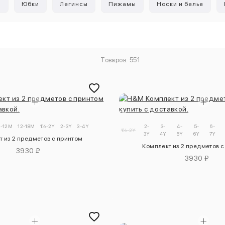
ы
Юбки
Легинсы
Пижамы
Носки и белье
Товаров: 551
9-12M
12-18M
1½-2Y
2-3Y
3-4Y
2-
3-
4-
5-
6-
1½-2Y
3Y
4Y
5Y
6Y
7Y
т из 2 предметов с принтом
Комплект из 2 предметов с
3930 ₽
3930 ₽