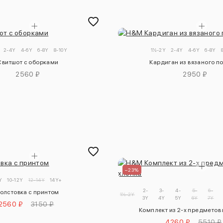
2-4Y
4-6Y
6-8Y
8-10Y
1½-2Y
2-4Y
4-6Y
6-8Y
Свитшот с оборками
Кардиган из вязаного п
2560 ₽
2950 ₽
–23%
Y
10-12Y
12-14Y
14Y+
2-
3-
4-
5-
6-
олстовка с принтом
1½-2Y
3Y
4Y
5Y
6Y
7Y
2560 ₽
3150 ₽
Комплект из 2-х предметов 
4260 ₽
5510 ₽