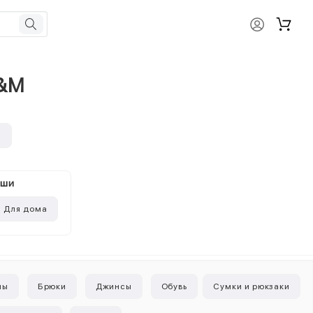
H&M
и
ыши
Для дома
ны
Брюки
Джинсы
Обувь
Сумки и рюкзаки