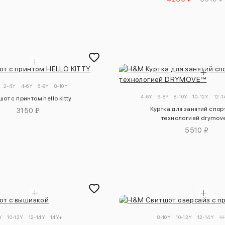
2-4Y
4-6Y
6-8Y
8-10Y
4-6Y
6-8Y
8-10Y
10-12Y
12-
от с принтом hello kitty
Куртка для занятий спор
3150 ₽
технологией drymo
5510 ₽
Y
10-12Y
12-14Y
14Y+
8-10Y
10-12Y
12-14Y
1