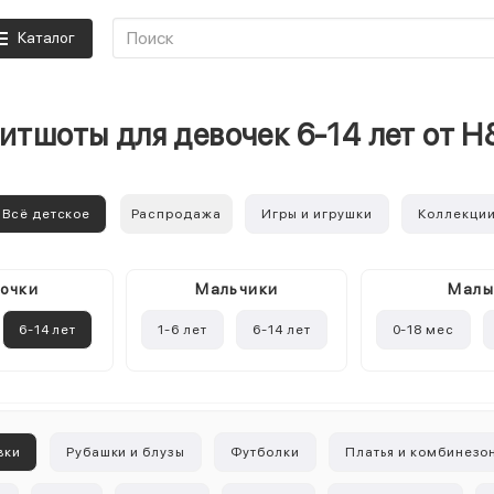
Каталог
итшоты для девочек 6-14 лет от 
Всё детское
Распродажа
Игры и игрушки
Коллекци
очки
Mальчики
Мал
6-14 лет
1-6 лет
6-14 лет
0-18 мес
вки
Рубашки и блузы
Футболки
Платья и комбинезо