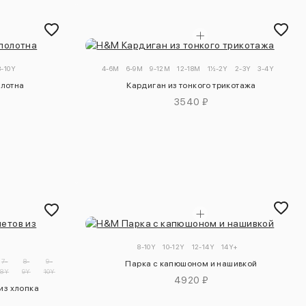
8-10Y
4-6M
6-9M
9-12M
12-18M
1½-2Y
2-3Y
3-4Y
олотна
Кардиган из тонкого трикотажа
3540 ₽
8-10Y
10-12Y
12-14Y
14Y+
7-
8-
9-
Парка с капюшоном и нашивкой
8Y
9Y
10Y
4920 ₽
из хлопка