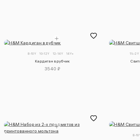
8-10Y
10-12Y
12-14Y
14Y+
1½-2Y
Кардиган в рубчик
Свитш
3540 ₽
8-10