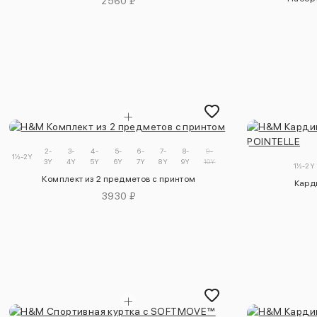
2560 ₽
2-
3-
4-
5-
6-
7-
8-
9-
1½-2Y
3Y
4Y
5Y
6Y
7Y
8Y
9Y
10Y
1½-2Y
Комплект из 2 предметов с принтом
Кард
3930 ₽