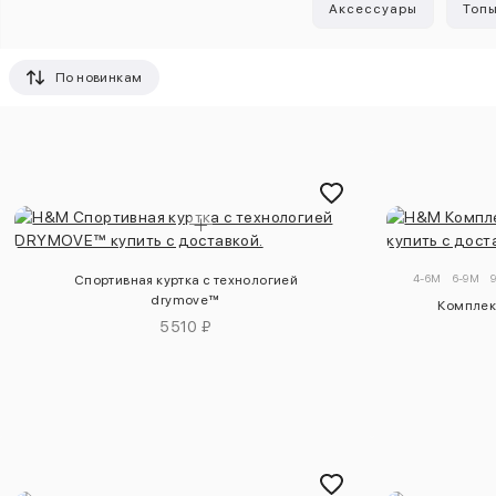
Аксессуары
Топ
По новинкам
4-6M
6-9M
Спортивная куртка с технологией
drymove™
Комплек
5510 ₽