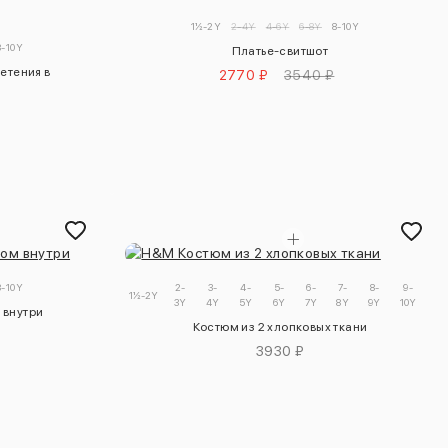
1½-2Y
2-4Y
4-6Y
6-8Y
8-10Y
8-10Y
Платье-свитшот
етения в
2770 ₽
3540 ₽
8-10Y
2-
3-
4-
5-
6-
7-
8-
9-
1½-2Y
3Y
4Y
5Y
6Y
7Y
8Y
9Y
10Y
 внутри
Костюм из 2 хлопковых ткани
3930 ₽