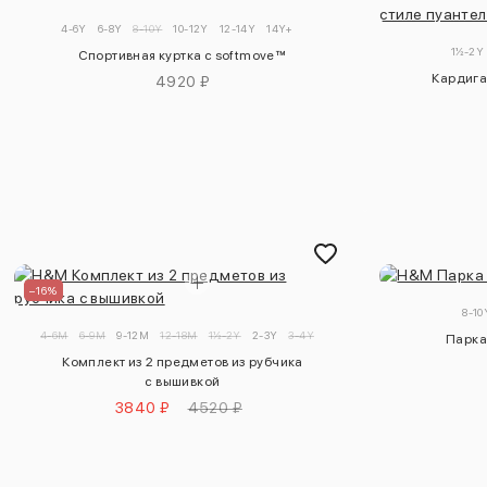
4-6Y
6-8Y
8-10Y
10-12Y
12-14Y
14Y+
1½-2Y
Спортивная куртка с softmove™
Кардига
4920 ₽
–16%
8-10
4-6M
6-9M
9-12M
12-18M
1½-2Y
2-3Y
3-4Y
Парка
Комплект из 2 предметов из рубчика
с вышивкой
3840 ₽
4520 ₽