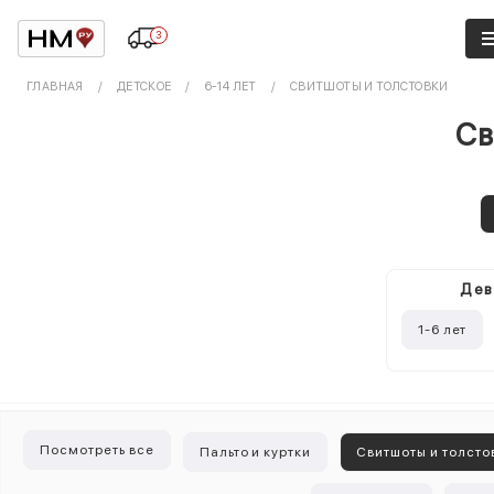
3
ГЛАВНАЯ
ДЕТСКОЕ
6-14 ЛЕТ
СВИТШОТЫ И ТОЛСТОВКИ
Св
Дев
1-6 лет
Посмотреть все
Пальто и куртки
Свитшоты и толсто