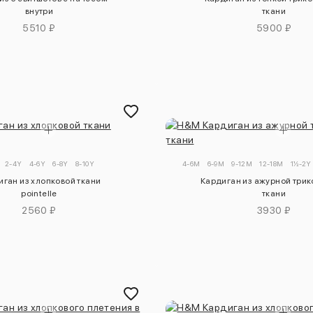
внутри
ткани
5510 ₽
5900 ₽
2-4Y
4-6Y
6-8Y
8-10Y
4-6M
6-9M
9-12M
12-18M
1½-2Y
иган из хлопковой ткани
Кардиган из ажурной три
pointelle
ткани
2560 ₽
3930 ₽