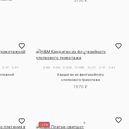
3150 ₽
2-3Y
3-4Y
4-6M
6-9M
9-12M
12-18M
1½-2Y
2-3Y
3-4Y
котажной
Кардиган из фантазийного
хлопкового трикотажа
1970 ₽
–22%