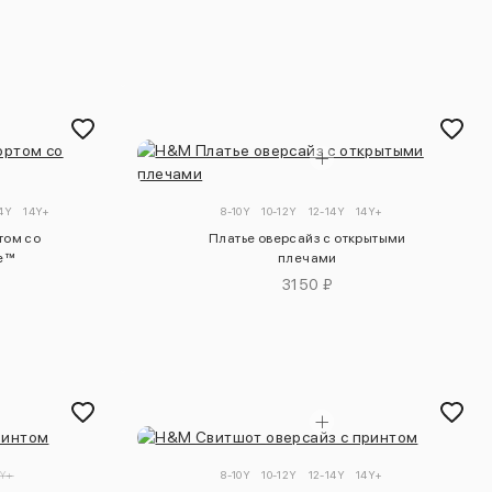
14Y
14Y+
8-10Y
10-12Y
12-14Y
14Y+
том со
Платье оверсайз с открытыми
ve™
плечами
3150 ₽
4Y+
8-10Y
10-12Y
12-14Y
14Y+