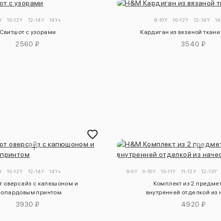
Y
10-12Y
12-14Y
14Y+
8-10Y
10-12Y
12-14Y
1
Свитшот с узорами
Кардиган из вязаной ткани
2560 ₽
3540 ₽
Y
10-12Y
12-14Y
14Y+
8-9Y
9-10Y
10-11Y
11-12Y
12-13Y
т оверсайз с капюшоном и
Комплект из 2 предмет
еопардовым принтом
внутренней отделкой из
3930 ₽
4920 ₽