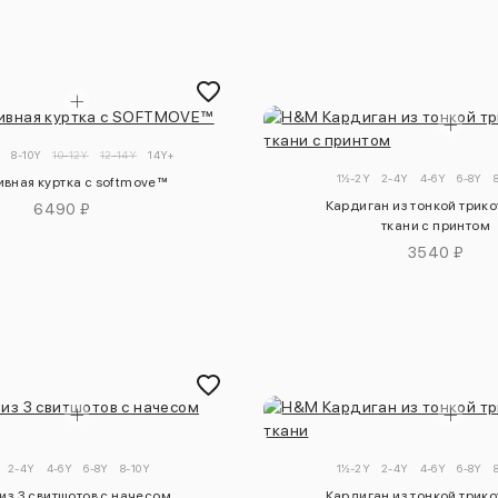
Y
8-10Y
10-12Y
12-14Y
14Y+
1½-2Y
2-4Y
4-6Y
6-8Y
вная куртка с softmove™
Кардиган из тонкой трик
6490 ₽
ткани с принтом
3540 ₽
2-4Y
4-6Y
6-8Y
8-10Y
1½-2Y
2-4Y
4-6Y
6-8Y
из 3 свитшотов с начесом
Кардиган из тонкой трик