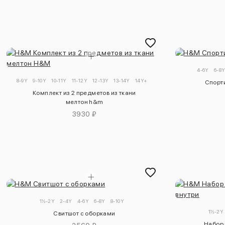
4-6Y
6-8
8-9Y
9-10Y
10-11Y
11-12Y
12-13Y
13-14Y
14Y+
Спорти
Комплект из 2 предметов из ткани
мелтон h&m
3930 ₽
1½-2Y
2-4Y
4-6Y
6-8Y
8-10Y
1½-2Y
Свитшот с оборками
Набор 