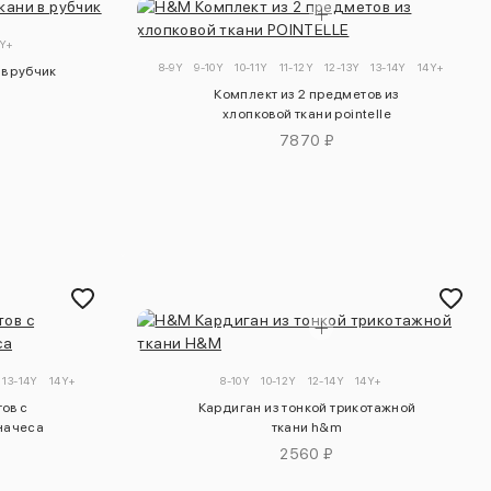
4Y+
8-9Y
9-10Y
10-11Y
11-12Y
12-13Y
13-14Y
14Y+
 в рубчик
Комплект из 2 предметов из
хлопковой ткани pointelle
7870 ₽
13-14Y
14Y+
8-10Y
10-12Y
12-14Y
14Y+
ов с
Кардиган из тонкой трикотажной
 начеса
ткани h&m
2560 ₽