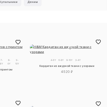
Купальники
Деним
7-
8-
9-
4-6Y
6-8Y
8-10Y
3-4Y
8Y
9Y
10Y
Кардиган из ажурной ткани с узорами
 принтом
4520 ₽