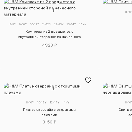
8-10
8-9Y
9-10Y
10-11Y
11-12Y
12-13Y
13-14Y
14Y+
Комплект из 2 предметов с
внутренней стороной из начесного
материала
4920 ₽
8-10Y
10-12Y
12-14Y
14Y+
8-10
Платье оверсайз с открытыми
Свитшо
плечами
л
3150 ₽