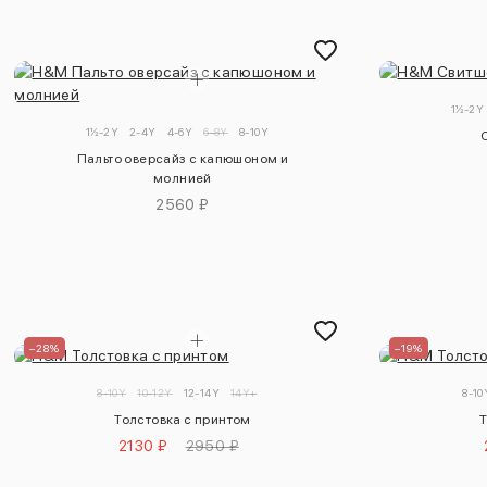
1½-2Y
1½-2Y
2-4Y
4-6Y
6-8Y
8-10Y
Пальто оверсайз с капюшоном и
молнией
2560 ₽
–28%
–19%
8-10Y
10-12Y
12-14Y
14Y+
8-10
Толстовка с принтом
Т
2130 ₽
2950 ₽