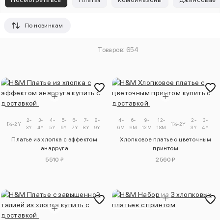
Посмотреть все
Платья
Комбинезоны
Джинсовые
По новинкам
Товаров: 654
2-
3-
4-
5-
6-
7-
8-
9-
4-
6-
9-
12-
2-
3-
1½-2Y
1½-2Y
3Y
4Y
5Y
6Y
7Y
8Y
9Y
10Y
6M
9M
12M
18M
3Y
4Y
Платье из хлопка с эффектом
Хлопковое платье с цветочным
анарруга
принтом
5510 ₽
2560 ₽