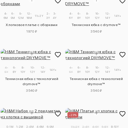
4-
6-
9-
12-
2-
3-
4-
6-
8-
10-
12-
1½-2Y
14Y+
6M
9M
12M
18M
3Y
4Y
6Y
8Y
10Y
12Y
14Y
Хлопковое платье с оборками
Теннисная юбка с drymove™
1970 ₽
3540 ₽
4-
6-
8-
10-
12-
4-
6-
8-
10-
12-
14Y+
14Y+
6Y
8Y
10Y
12Y
14Y
6Y
8Y
10Y
12Y
14Y
Теннисная юбка с технологией
Теннисная юбка с технологией
drymove™
drymove™
3540 ₽
3540 ₽
–23%
0-1M
1-2M
2-4M
4-6M
6-9M
1½-2Y
2-4Y
4-6Y
6-8Y
8-10Y