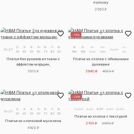
полоску
2560 ₽
–16%
2-
3-
4-
5-
6-
7-
8-
9-
4-
6-
9-
12-
2-
1½-2Y
1½-2Y
3Y
4Y
5Y
6Y
7Y
8Y
9Y
10Y
6M
9M
12M
18M
3Y
Платье без рукавов из ткани с
Платье из хлопка с объемными
эффектом морщин,
рукавами
1970 ₽
3840 ₽
4520 ₽
–28%
2-
3-
4-
5-
6-
7-
8-
9-
1½-2Y
2-4Y
4-6Y
6-8Y
8-10Y
1½-2Y
3Y
4Y
5Y
6Y
7Y
8Y
9Y
10Y
Платье из хлопка с текстурой
Платье из хлопковой муселина
2130 ₽
2950 ₽
4920 ₽