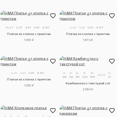
1½-2Y
2-4Y
4-6Y
6-8Y
8-10Y
2-4Y
4-6Y
6-8Y
8-10Y
Платье из хлопка с принтом
Платье из хлопка с принтом
1380 ₽
1970 ₽
2-4Y
4-6Y
6-8Y
8-10Y
2-
4-
6-
9-
12-
2-
3
1½-2Y
4M
6M
9M
12M
18M
3Y
4
Платье из хлопка с принтом
Комбинезон с текстурой сот
1380 ₽
2560 ₽
4-
6-
9-
12-
2-
3-