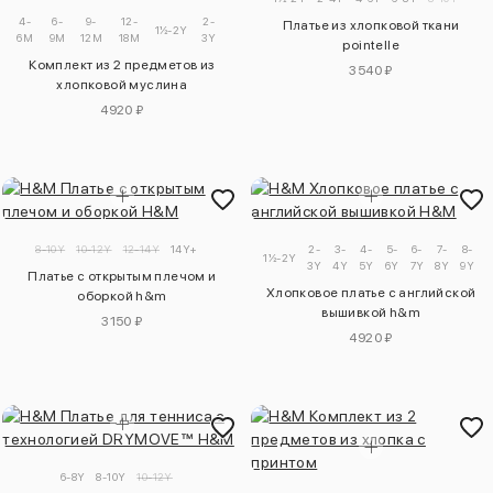
4-
6-
9-
12-
2-
Платье из хлопковой ткани
1½-2Y
6M
9M
12M
18M
3Y
pointelle
Комплект из 2 предметов из
3540 ₽
хлопковой муслина
4920 ₽
8-10Y
10-12Y
12-14Y
14Y+
2-
3-
4-
5-
6-
7-
8-
1½-2Y
3Y
4Y
5Y
6Y
7Y
8Y
9Y
1
Платье с открытым плечом и
Хлопковое платье с английской
оборкой h&m
вышивкой h&m
3150 ₽
4920 ₽
6-8Y
8-10Y
10-12Y