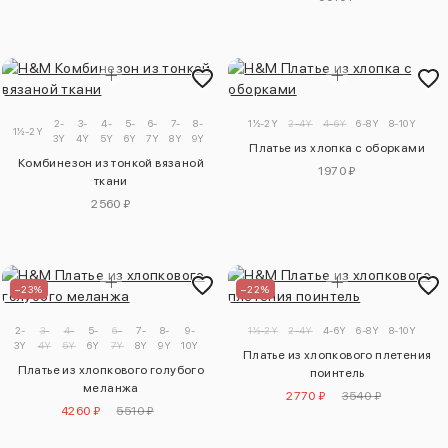
2-
3-
4-
5-
6-
7-
8-
9-
1½-2Y
2-4Y
4-6Y
6-8Y
8-10Y
1½-2Y
3Y
4Y
5Y
6Y
7Y
8Y
9Y
10Y
Платье из хлопка с оборками
Комбинезон из тонкой вязаной
1970 ₽
ткани
2560 ₽
–23%
–22%
2-
3-
4-
5-
6-
7-
8-
9-
1½-2Y
2-4Y
4-6Y
6-8Y
8-10Y
3Y
4Y
5Y
6Y
7Y
8Y
9Y
10Y
Платье из хлопкового плетения
Платье из хлопкового голубого
поинтель
меланжа
2770 ₽
3540 ₽
4260 ₽
5510 ₽