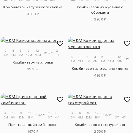
Комбинезон из турецкого хлопка
Комбинезон из муслина с
оборками
3930 ₽
3930 ₽
2-
4-
6-
9-
12-
2-
3-
1½-2Y
4M
6M
9M
12M
18M
3Y
4Y
0-
1-
2-
4-
6-
9-
12-
1½-2
1M
2M
4M
6M
9M
12M
18M
Комбинезон из хлопка
Комбинезон из муслина хлопка
1970 ₽
4920 ₽
4-
6-
9-
12-
2-
3-
4-
6-
9-
12-
2-
3-
1½-2Y
1½-2Y
6M
9M
12M
18M
3Y
4Y
6M
9M
12M
18M
3Y
4Y
Принтованный комбинезон
Комбинезон с текстурой сот
1970 ₽
2560 ₽