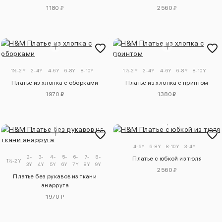
1180 ₽
2560 ₽
1½-2Y
2-4Y
4-6Y
6-8Y
8-10Y
1½-2Y
2-4Y
4-6Y
6-8Y
8-10Y
Платье из хлопка с оборками
Платье из хлопка с принтом
1970 ₽
1380 ₽
4-6Y
6-8Y
8-10Y
3-4Y
2-
3-
4-
5-
6-
7-
8-
9-
Платье с юбкой из тюля
1½-2Y
3Y
4Y
5Y
6Y
7Y
8Y
9Y
10Y
2560 ₽
Платье без рукавов из ткани
анарруга
1970 ₽