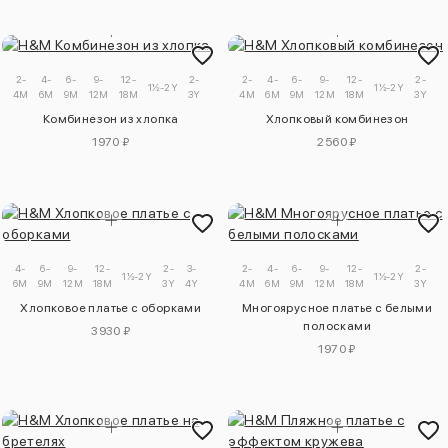
2-
4-
6-
9-
12-
2-
3-
2-
4-
6-
9-
12-
2-
3
1½-2Y
1½-2Y
4M
6M
9M
12M
18M
3Y
4Y
4M
6M
9M
12M
18M
3Y
4
Комбинезон из хлопка
Хлопковый комбинезон
1970 ₽
2560 ₽
4-
6-
9-
12-
2-
3-
2-
4-
6-
9-
12-
2-
3
1½-2Y
1½-2Y
6M
9M
12M
18M
3Y
4Y
4M
6M
9M
12M
18M
3Y
4
Хлопковое платье с оборками
Многоярусное платье с белыми
полосками
3930 ₽
1970 ₽