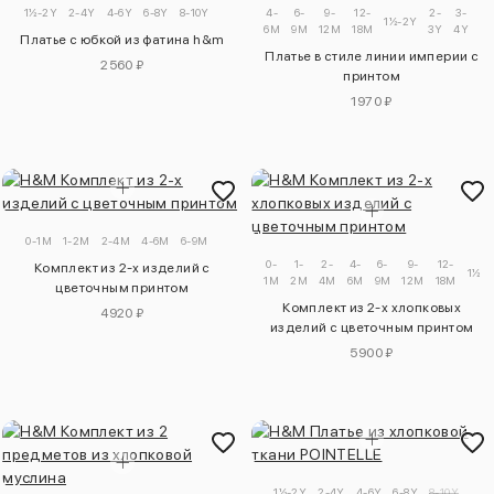
1½-2Y
2-4Y
4-6Y
6-8Y
8-10Y
4-
6-
9-
12-
2-
3-
1½-2Y
6M
9M
12M
18M
3Y
4Y
Платье с юбкой из фатина h&m
Платье в стиле линии империи с
2560 ₽
принтом
1970 ₽
0-1M
1-2M
2-4M
4-6M
6-9M
0-
1-
2-
4-
6-
9-
12-
Комплект из 2-х изделий с
1½-2
1M
2M
4M
6M
9M
12M
18M
цветочным принтом
Комплект из 2-х хлопковых
4920 ₽
изделий с цветочным принтом
5900 ₽
1½-2Y
2-4Y
4-6Y
6-8Y
8-10Y