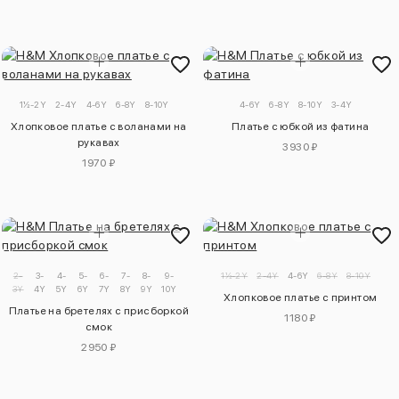
1½-2Y
2-4Y
4-6Y
6-8Y
8-10Y
4-6Y
6-8Y
8-10Y
3-4Y
Хлопковое платье с воланами на
Платье с юбкой из фатина
рукавах
3930 ₽
1970 ₽
2-
3-
4-
5-
6-
7-
8-
9-
1½-2Y
2-4Y
4-6Y
6-8Y
8-10Y
3Y
4Y
5Y
6Y
7Y
8Y
9Y
10Y
Хлопковое платье с принтом
Платье на бретелях с присборкой
1180 ₽
смок
2950 ₽