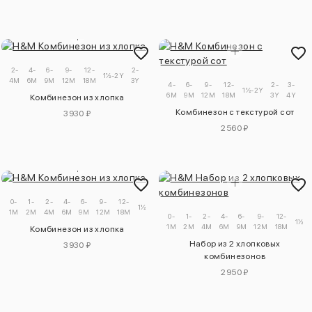
2-
4-
6-
9-
12-
2-
3-
1½-2Y
4M
6M
9M
12M
18M
3Y
4Y
4-
6-
9-
12-
2-
3-
1½-2Y
6M
9M
12M
18M
3Y
4Y
Комбинезон из хлопка
Комбинезон с текстурой сот
3930 ₽
2560 ₽
0-
1-
2-
4-
6-
9-
12-
2-
1½-2Y
1M
2M
4M
6M
9M
12M
18M
3Y
0-
1-
2-
4-
6-
9-
12-
1½-2
1M
2M
4M
6M
9M
12M
18M
Комбинезон из хлопка
Набор из 2 хлопковых
3930 ₽
комбинезонов
2950 ₽