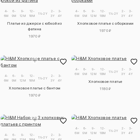
4-
6-
9-
12-
2-
3-
4-
6-
9-
12-
2-
3-
1½-2Y
1½-2Y
6M
9M
12M
18M
3Y
4Y
6M
9M
12M
18M
3Y
4Y
Платье из джерси с юбкой из
Хлопковое платье с оборками
фатина
1970 ₽
1970 ₽
4-
6-
9-
12-
2-
3-
1½-2Y
6M
9M
12M
18M
3Y
4Y
4-
6-
9-
12-
2-
3-
1½-2Y
6M
9M
12M
18M
3Y
4Y
Хлопковое платье
Хлопковое платье с бантом
1180 ₽
1970 ₽
4-
6-
9-
12-
2-
3-
1½-2Y
6M
9M
12M
18M
3Y
4Y
4-
6-
9-
12-
2-
3-
1½-2Y
6M
9M
12M
18M
3Y
4Y