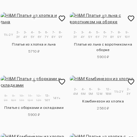
2-
3-
4-
5-
6-
7-
8-
9-
2-
3-
4-
5-
6-
7-
8-
9-
1½-2Y
3Y
4Y
5Y
6Y
7Y
8Y
9Y
10Y
3Y
4Y
5Y
6Y
7Y
8Y
9Y
10Y
Платье из хлопка и льна
Платье из льна с воротником на
оборке
5710 ₽
5900 ₽
2-
4-
6-
9-
12-
2-
3
1½-2Y
4M
6M
9M
12M
18M
3Y
4
8-
9-
10-
11-
12-
13-
14Y+
9Y
10Y
11Y
12Y
13Y
14Y
Комбинезон из хлопка
Платье с оборками и складками
2560 ₽
5900 ₽