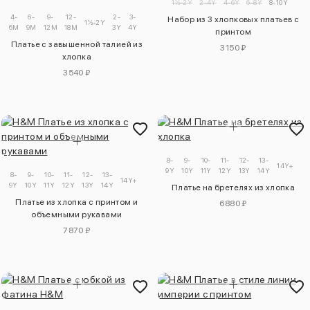
1½-2Y
2-4Y
4-6Y
6-8Y
8-10Y
4-
6-
9-
12-
2-
3-
Набор из 3 хлопковых платьев с
1½-2Y
6M
9M
12M
18M
3Y
4Y
принтом
Платье с завышенной талией из
3150 ₽
хлопка
3540 ₽
8-
9-
10-
11-
12-
13-
14Y+
9Y
10Y
11Y
12Y
13Y
14Y
8-
9-
10-
11-
12-
13-
14Y+
9Y
10Y
11Y
12Y
13Y
14Y
Платье на бретелях из хлопка
Платье из хлопка с принтом и
6880 ₽
объемными рукавами
7870 ₽