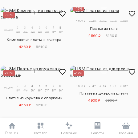
–19%
–23%
1½-2Y
2-4Y
4-6Y
6-8Y
8-10Y
2-
3-
4-
5-
6-
7-
8-
9-
Платье из тюля
1½-2Y
3Y
4Y
5Y
6Y
7Y
8Y
9Y
10Y
2560 ₽
3150 ₽
Комплект из платья и свитера
4260 ₽
5510 ₽
–23%
–17%
2-
3-
4-
5-
6-
7-
8-
9-
1½-2Y
2-4Y
4-6Y
6-8Y
8-10Y
1½-2Y
3Y
4Y
5Y
6Y
7Y
8Y
9Y
10Y
Платье из джерси в клетку
Платье из кружева с оборками
4900 ₽
5900 ₽
4260 ₽
5510 ₽
–20%
–23%
Главная
Полезное
Каталог
Новости
Корзина
1½-2Y
2-4Y
4-6Y
6-8Y
8-10Y