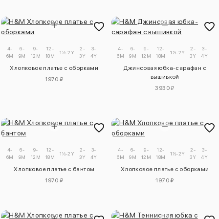
4-
6-
9-
12-
2-
3-
4-
6-
9-
12-
2-
3-
1½-2Y
1½-2Y
6M
9M
12M
18M
3Y
4Y
6M
9M
12M
18M
3Y
4Y
Хлопковое платье с оборками
Джинсовая юбка-сарафан с
вышивкой
1970 ₽
3930 ₽
4-
6-
9-
12-
2-
3-
4-
6-
9-
12-
2-
3-
1½-2Y
1½-2Y
6M
9M
12M
18M
3Y
4Y
6M
9M
12M
18M
3Y
4Y
Хлопковое платье с бантом
Хлопковое платье с оборками
1970 ₽
1970 ₽