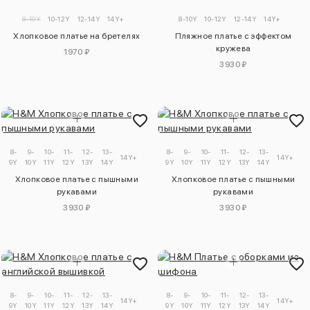
8-10Y
10-12Y
12-14Y
14Y+
8-10Y
10-12Y
12-14Y
14Y+
Хлопковое платье на бретелях
Пляжное платье с эффектом
кружева
1970 ₽
3930 ₽
8-
9-
10-
11-
12-
13-
8-
9-
10-
11-
12-
13-
14Y+
14Y+
9Y
10Y
11Y
12Y
13Y
14Y
9Y
10Y
11Y
12Y
13Y
14Y
Хлопковое платье с пышными
Хлопковое платье с пышными
рукавами
рукавами
3930 ₽
3930 ₽
8-
9-
10-
11-
12-
13-
8-
9-
10-
11-
12-
13-
14Y+
14Y+
9Y
10Y
11Y
12Y
13Y
14Y
9Y
10Y
11Y
12Y
13Y
14Y