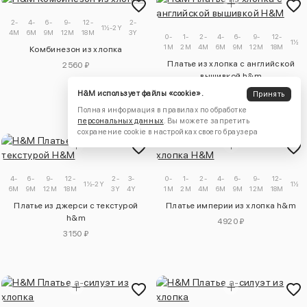
2-
4-
6-
9-
12-
2-
3-
1½-2Y
4M
6M
9M
12M
18M
3Y
4Y
0-
1-
2-
4-
6-
9-
12-
1½-2
1M
2M
4M
6M
9M
12M
18M
Комбинезон из хлопка
Платье из хлопка с английской
2560 ₽
вышивкой h&m
6880 ₽
H&M использует файлы «cookie».
Принять
Полная информация в правилах по обработке
персональных данных
. Вы можете запретить
сохранение cookie в настройках своего браузера
4-
6-
9-
12-
2-
3-
0-
1-
2-
4-
6-
9-
12-
1½-2Y
1½-2
6M
9M
12M
18M
3Y
4Y
1M
2M
4M
6M
9M
12M
18M
Платье из джерси с текстурой
Платье империи из хлопка h&m
h&m
4920 ₽
3150 ₽