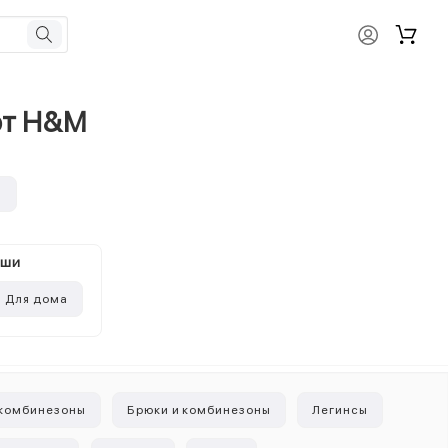
от H&M
и
ыши
Для дома
 комбинезоны
Брюки и комбинезоны
Легинсы