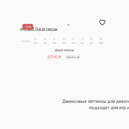
–30%
2-
3-
4-
5-
6-
7-
8-
9-
1½-2Y
3Y
4Y
5Y
6Y
7Y
8Y
9Y
10Y
Джеггинсы
2770 ₽
3930 ₽
Джинсовые леггинсы для девоче
подходят для игр 