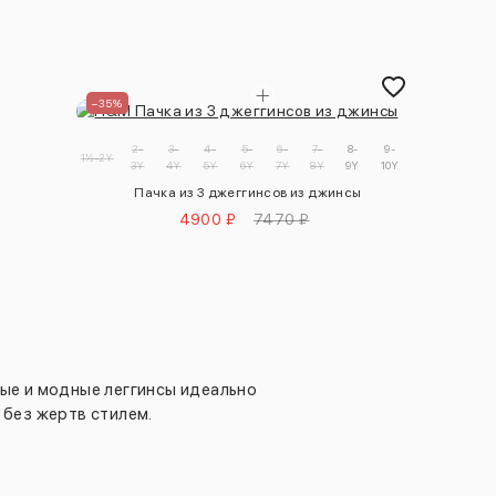
–35%
2-
3-
4-
5-
6-
7-
8-
9-
1½-2Y
3Y
4Y
5Y
6Y
7Y
8Y
9Y
10Y
Пачка из 3 джеггинсов из джинсы
4900 ₽
7470 ₽
ные и модные леггинсы идеально
 без жертв стилем.