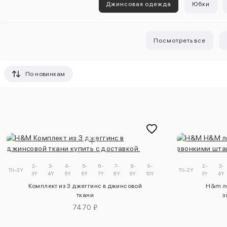
Джинсовая одежда
Юбки
Посмотреть все
По новинкам
2-
3-
4-
5-
6-
7-
8-
9-
2-
3-
1½-2Y
1½-2Y
3Y
4Y
5Y
6Y
7Y
8Y
9Y
10Y
3Y
4Y
Комплект из 3 джеггинс в джинсовой
H&m ле
ткани
з
7470 ₽