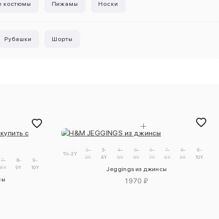
е костюмы
Пижамы
Носки
Рубашки
Шорты
2-
3-
4-
5-
6-
7-
8-
9-
1½-2Y
3Y
4Y
5Y
6Y
7Y
8Y
9Y
10Y
7-
8-
9-
8Y
9Y
10Y
Jeggings из джинсы
сы
1970 ₽