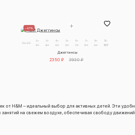
–41%
2-
3-
4-
5-
6-
7-
8-
9-
1½-2Y
3Y
4Y
5Y
6Y
7Y
8Y
9Y
10Y
Джеггинсы
2350 ₽
3930 ₽
к от H&M – идеальный выбор для активных детей. Эти удоб
и занятий на свежем воздухе, обеспечивая свободу движений