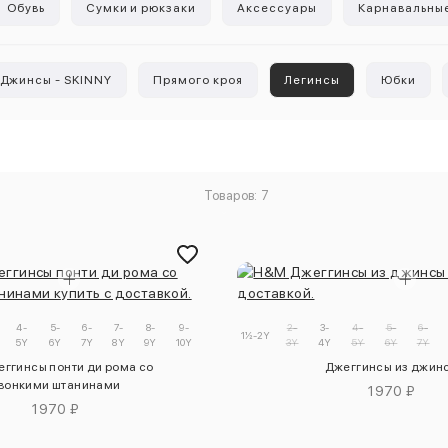
Обувь
Сумки и рюкзаки
Аксессуары
Карнавальны
Джинсы - SKINNY
Прямого кроя
Легинсы
Юбки
Товаров: 7
4-
5-
6-
7-
8-
9-
2-
3-
4-
5-
6-
1½-2Y
5Y
6Y
7Y
8Y
9Y
10Y
3Y
4Y
5Y
6Y
7Y
ггинсы понти ди рома со
Джеггинсы из джин
вонкими штанинами
1970 ₽
1970 ₽