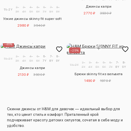
Джинсы капри
2-
3-
4-
5-
6-
7-
8-
9-
1½-2Y
3Y
4Y
5Y
6Y
7Y
8Y
9Y
10Y
2770 ₽
3930 ₽
Узкие джинсы skinny fit super soft
2980 ₽
3540 ₽
–46%
–25%
2-
3-
4-
5-
6-
7-
8-
9-
1½-2Y
3Y
4Y
5Y
6Y
7Y
8Y
9Y
10Y
2-
3-
4-
5-
6-
7-
8-
1½-2Y
3Y
4Y
5Y
6Y
7Y
8Y
9Y
1
Джинсы капри
Брюки skinny fit из вельвета
2130 ₽
3930 ₽
1490 ₽
1970 ₽
Скинни джинсы от H&M для девочек — идеальный выбор для
тех, кто ценит стиль и комфорт. Приталенный крой
подчеркивает красоту детских силуэтов, сочетая в себе моду и
удобство.