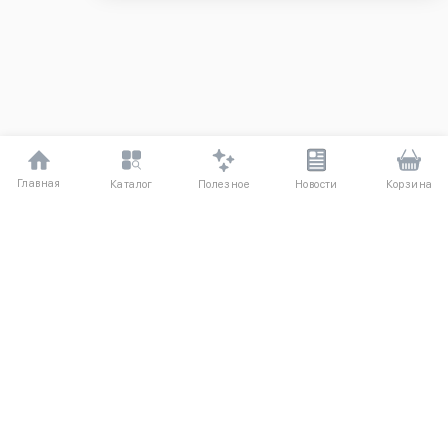
Главная
Полезное
Каталог
Новости
Корзина
ДЛЯ ПОКУПАТЕЛЕЙ
Частые вопросы
О компании
Способы оплаты
Соглашение
Доставка
Агентский договор