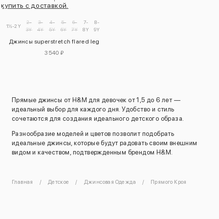
2-
3-
4-
5-
6-
7-
8-
9-
1½-2Y
3Y
4Y
5Y
6Y
7Y
8Y
9Y
10Y
Джинсы superstretch flared leg
3540 ₽
Прямые джинсы от H&M для девочек от 1,5 до 6 лет —
идеальный выбор для каждого дня. Удобство и стиль
сочетаются для создания идеального детского образа.
Разнообразие моделей и цветов позволит подобрать
идеальные джинсы, которые будут радовать своим внешним
видом и качеством, подтвержденным брендом H&M.
Главная
Детское
Джинсовая Одежда
Прямого Кроя