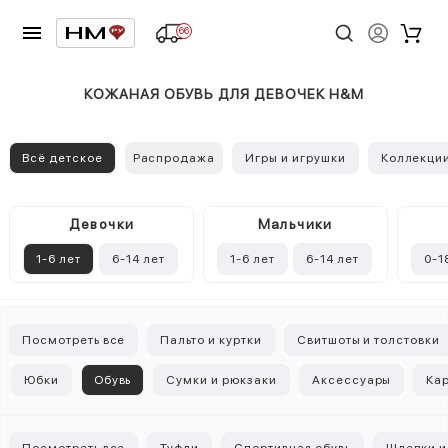
66
КОЖАНАЯ ОБУВЬ ДЛЯ ДЕВОЧЕК H&M
Всё детское
Распродажа
Игры и игрушки
Коллекци
Девочки
Mальчики
1-6 лет
6-14 лет
1-6 лет
6-14 лет
0-1
Посмотреть все
Пальто и куртки
Свитшоты и толстовки
Юбки
Обувь
Сумки и рюкзаки
Аксессуары
Ка