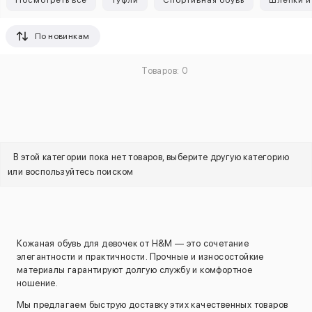
Посмотреть все
Туфли
Спортивная обувь
Шлепки и
По новинкам
Товаров: 0
В этой категории пока нет товаров, выберите другую категорию
или воспользуйтесь поиском
Кожаная обувь для девочек от H&M — это сочетание
элегантности и практичности. Прочные и износостойкие
материалы гарантируют долгую службу и комфортное
ношение.
Мы предлагаем быструю доставку этих качественных товаров