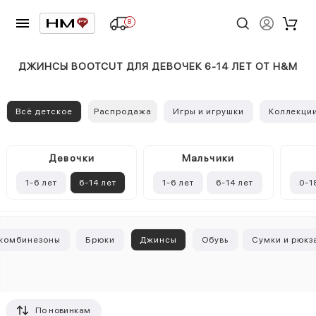
8
ДЖИНСЫ BOOTCUT ДЛЯ ДЕВОЧЕК 6-14 ЛЕТ ОТ H&M
Всё детское
Распродажа
Игры и игрушки
Коллекци
Девочки
Mальчики
1-6 лет
6-14 лет
1-6 лет
6-14 лет
0-1
 комбинезоны
Брюки
Джинсы
Обувь
Сумки и рюкз
По новинкам