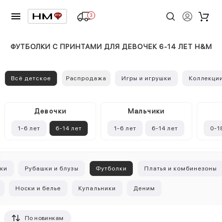
3
ФУТБОЛКИ С ПРИНТАМИ ДЛЯ ДЕВОЧЕК 6-14 ЛЕТ H&M
Всё детское
Распродажа
Игры и игрушки
Коллекци
Девочки
Mальчики
1-6 лет
6-14 лет
1-6 лет
6-14 лет
0-1
вки
Рубашки и блузы
Футболки
Платья и комбинезоны
Носки и белье
Купальники
Деним
По новинкам