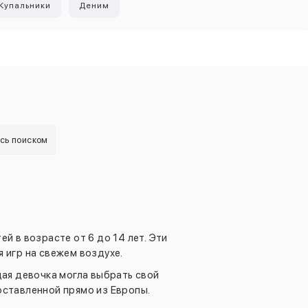
Купальники
Деним
есь поиском
й в возрасте от 6 до 14 лет. Эти
 игр на свежем воздухе.
дая девочка могла выбрать свой
оставленной прямо из Европы.