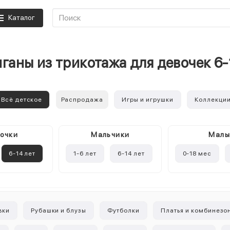
Каталог
ганы из трикотажа для девочек 6-
Всё детское
Распродажа
Игры и игрушки
Коллекци
очки
Mальчики
Мал
6-14 лет
1-6 лет
6-14 лет
0-18 мес
вки
Рубашки и блузы
Футболки
Платья и комбинезо