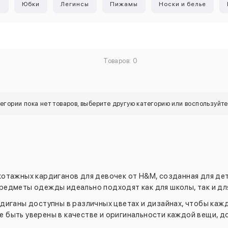
ы
Юбки
Легинсы
Пижамы
Носки и белье
Товаров: 0
тегории пока нет товаров, выберите другую категорию или воспользуйт
тажных кардиганов для девочек от H&M, созданная для дете
редметы одежды идеально подходят как для школы, так и для
рдиганы доступны в различных цветах и дизайнах, чтобы каж
е быть уверены в качестве и оригинальности каждой вещи, д