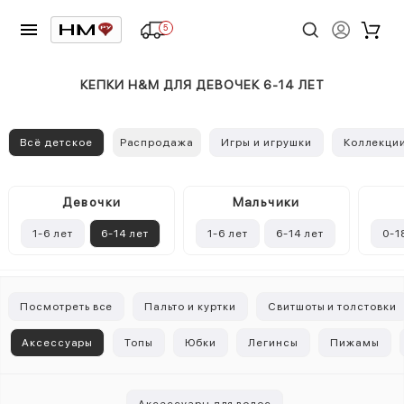
5
КЕПКИ H&M ДЛЯ ДЕВОЧЕК 6-14 ЛЕТ
Всё детское
Распродажа
Игры и игрушки
Коллекци
Девочки
Mальчики
1-6 лет
6-14 лет
1-6 лет
6-14 лет
0-1
Посмотреть все
Пальто и куртки
Свитшоты и толстовки
Аксессуары
Топы
Юбки
Легинсы
Пижамы